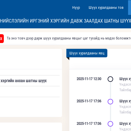
Нүүр
Шүүх хуралдааны тов
НИЙСЛЭЛИЙН ИРГЭНИЙ ХЭРГИЙН ДАВЖ ЗААЛДАХ ШАТНЫ ШҮҮ
Та энэ товч дээр дарж шүүх хуралдааны явцыг цаг тухайд нь мэдэх боломж
Х
Шүүх хуралдааны явц
2025-11-17 12:30
Шүүх х
 хэргийн анхан шатны шүүх
Үндэсл
Тайлба
2025-11-17 17:06
Шүүх х
Үндэсл
Тайлба
2025-11-17 17:06
Шүүх х
Үндэсл