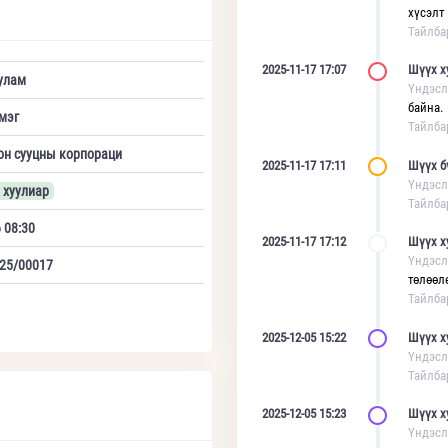
хүсэлт
Тайлба
2025-11-17 17:07
Шүүх х
улам
Үндэсл
байна.
мэг
Тайлба
он сууцны корпораци
2025-11-17 17:11
Шүүх б
Үндэсл
 хуулиар
Тайлба
 08:30
2025-11-17 17:12
Шүүх х
Үндэсл
25/00017
төлөөл
Тайлба
2025-12-05 15:22
Шүүх х
Үндэсл
Тайлба
2025-12-05 15:23
Шүүх х
Үндэсл