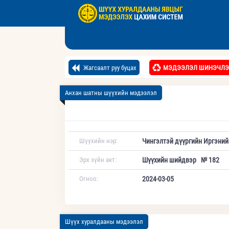
Жагсаалт руу буцах
МЭДЭЭЛЭЛ ШИНЭЧЛЭ
Анхан шатны шүүхийн мэдээлэл
Шүүхийн нэр:
Чингэлтэй дүүргийн Иргэний
Эрх зүйн акт:
Шүүхийн шийдвэр № 182
Огноо:
2024-03-05
Шүүх хуралдааны мэдээлэл