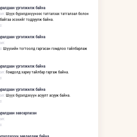
уралдаан үргэлжилж байна
эл:
Шүүх бүрэлдэхүүнээс татгалзах татгалзал болон
 байгаа эсэхийг тодруулж байна.
р:
уралдаан үргэлжилж байна
эл:
р:
Шүүхийн тогтоолд гаргасан гомдлоо тайлбарлаж
уралдаан үргэлжилж байна
эл:
Гомдолд хариу тайлбар гаргаж байна.
р:
уралдаан үргэлжилж байна
эл:
Шүүх бүрэлдэхүүн асуулт асууж байна.
р:
уралдаан завсарласан
эл:
р:
үрэлдэхүүн зөвлөлдөж байна