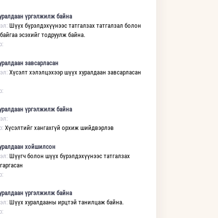
уралдаан үргэлжилж байна
эл:
Шүүх бүрэлдэхүүнээс татгалзах татгалзал болон
 байгаа эсэхийг тодруулж байна.
р:
уралдаан завсарласан
эл:
Хүсэлт хэлэлцэхээр шүүх хуралдаан завсарласан
р:
уралдаан үргэлжилж байна
эл:
р:
Хүсэлтийг хангахгүй орхиж шийдвэрлэв
уралдаан хойшилсон
эл:
Шүүгч болон шүүх бүрэлдэхүүнээс татгалзах
 гаргасан
р:
уралдаан үргэлжилж байна
эл:
Шүүх хуралдааны ирцтэй танилцаж байна.
р: