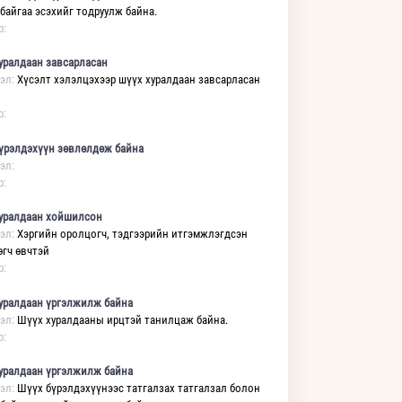
 байгаа эсэхийг тодруулж байна.
р:
уралдаан завсарласан
эл:
Хүсэлт хэлэлцэхээр шүүх хуралдаан завсарласан
р:
үрэлдэхүүн зөвлөлдөж байна
эл:
р:
уралдаан хойшилсон
эл:
Хэргийн оролцогч, тэдгээрийн итгэмжлэгдсэн
өгч өвчтэй
р:
уралдаан үргэлжилж байна
эл:
Шүүх хуралдааны ирцтэй танилцаж байна.
р:
уралдаан үргэлжилж байна
эл:
Шүүх бүрэлдэхүүнээс татгалзах татгалзал болон