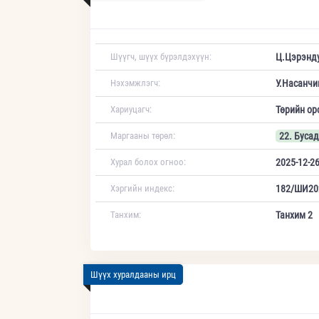
Шүүгч, шүүх бүрэлдэхүүн:
Ц.Цэрэнд
Нэхэмжлэгч:
У.Насанчи
Хариуцагч:
Төрийн ор
Маргааны төрөл:
22. Бусад
Хурал болох огноо:
2025-12-26
Хэргийн индекс:
182/ШИ20
Танхим:
Танхим 2
Шүүх хуралдааны ирц