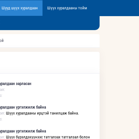
Шууд шүүх хуралдаан
Шүүх хуралдааны тойм
Х
той
уралдаан зарласан
эл:
р:
уралдаан үргэлжилж байна
эл:
Шүүх хуралдааны ирцтэй танилцаж байна.
р:
уралдаан үргэлжилж байна
эл:
Шүүх бүрэлдэхүүнээс татгалзах татгалзал болон