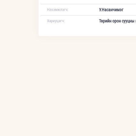
Нэхэмжлэгч:
У.Насанчимэг
Хариуцагч:
Төрийн орон сууцны