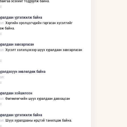
 байгаа эсэхийг тодруулж байна.
р:
уралдаан үргэлжилж байна
эл:
Хэргийн оролцогчдийн гаргасан хүсэлтийг
эж байна.
р:
уралдаан завсарласан
эл:
Хүсэлт хэлэлцэхээр шүүх хуралдаан завсарласан
р:
үрэлдэхүүн зөвлөлдөж байна
эл:
р:
уралдаан хойшилсон
эл:
Өмгөөлөгчийн шүүх хуралдаан давхацсан
р:
уралдаан үргэлжилж байна
эл:
Шүүх хуралдааны ирцтэй танилцаж байна.
р: