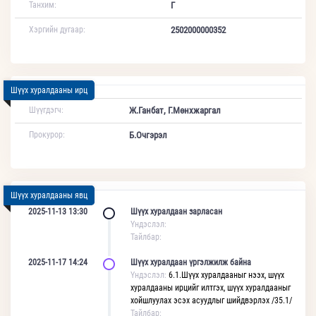
Танхим:
Г
Хэргийн дугаар:
2502000000352
Шүүх хуралдааны ирц
Шүүгдэгч:
Ж.Ганбат, Г.Мөнхжаргал
Прокурор:
Б.Очгэрэл
Шүүх хуралдааны явц
2025-11-13 13:30
Шүүх хуралдаан зарласан
Үндэслэл:
Тайлбар:
2025-11-17 14:24
Шүүх хуралдаан үргэлжилж байна
Үндэслэл:
6.1.Шүүх хуралдааныг нээх, шүүх
хуралдааны ирцийг илтгэх, шүүх хуралдааныг
хойшлуулах эсэх асуудлыг шийдвэрлэх /35.1/
Тайлбар: