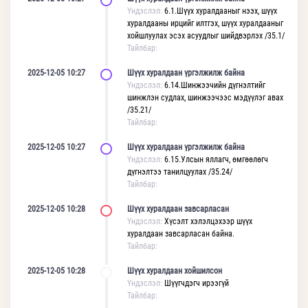
Үндэслэл:
6.1.Шүүх хуралдааныг нээх, шүүх
хуралдааны ирцийг илтгэх, шүүх хуралдааныг
хойшлуулах эсэх асуудлыг шийдвэрлэх /35.1/
Тайлбар:
2025-12-05 10:27
Шүүх хуралдаан үргэлжилж байна
Үндэслэл:
6.14.Шинжээчийн дүгнэлтийг
шинжлэн судлах, шинжээчээс мэдүүлэг авах
/35.21/
Тайлбар:
2025-12-05 10:27
Шүүх хуралдаан үргэлжилж байна
Үндэслэл:
6.15.Улсын яллагч, өмгөөлөгч
дүгнэлтээ танилцуулах /35.24/
Тайлбар:
2025-12-05 10:28
Шүүх хуралдаан завсарласан
Үндэслэл:
Хүсэлт хэлэлцэхээр шүүх
хуралдаан завсарласан байна.
Тайлбар:
2025-12-05 10:28
Шүүх хуралдаан хойшилсон
Үндэслэл:
Шүүгчдэгч ирээгүй
Тайлбар: