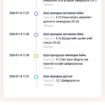
хойшлуулах эсэх асуудлыг шийдвэрлэх /35.1/
Тайлбар:
2026-01-14 11:27
Шүүх хуралдаан үргэлжилж байна
Үндэслэл:
6.15.Улсын яллагч, өмгөөлөгч
дүгнэлтээ танилцуулах /35.24/
Тайлбар:
2026-01-14 11:30
Шүүх хуралдаан үргэлжилж байна
Үндэслэл:
6.16.Шүүгдэгчийн эцсийн үгийг
сонсох /35.25/
Тайлбар:
2026-01-14 11:30
Шүүх бүрэлдэхүүн зөвлөлдөж байна
Үндэслэл:
9.1.Гэмт хэрэг үйлдсэн гэм
буруутай эсэхийг шийдвэрлэхээр
Тайлбар:
2026-01-14 11:31
Шүүх хуралдаан дууссан
Үндэслэл:
12.1.Шийдвэрлэсэн
Тайлбар: