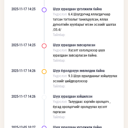
2025-11-17 14:25
Шүүх хуралдаан үргэлжилж байна
Үндэслэл:
6.4.Шүүгдэгчид яллагдагчаар
татсан тогтоолыг танилцуулсан, яллах
дүгнэлтийн хуулбарыг өгсөн эсэхийг шалгах
/35.4/
Тайлбар:
2025-11-17 14:25
Шүүх хуралдаан завсарласан
Үндэслэл:
Хүсэлт хэлэлцэхээр шүүх
хуралдаан завсарласан байна.
Тайлбар:
2025-11-17 14:26
Шүүх бүрэлдэхүүн зөвлөлдөж байна
Үндэслэл:
9.3.Шүүх хуралдааныг хойшлуулах
эсэхийг шийдвэрлэхээр
Тайлбар:
2025-11-17 14:26
Шүүх хуралдаан хойшилсон
Үндэслэл:
Талуудаас хэргийн оролцогч ,
бусад оролцогчийг оролцуулах хүсэлт
гаргасан
Тайлбар:
2025-12-05 10:27
Шүүх хуралдаан үргэлжилж байна