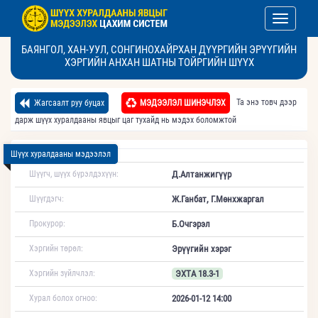
Toggle nav
БАЯНГОЛ, ХАН-УУЛ, СОНГИНОХАЙРХАН ДҮҮРГИЙН ЭРҮҮГИЙН
ХЭРГИЙН АНХАН ШАТНЫ ТОЙРГИЙН ШҮҮХ
Та энэ товч дээр
Жагсаалт руу буцах
МЭДЭЭЛЭЛ ШИНЭЧЛЭХ
дарж шүүх хуралдааны явцыг цаг тухайд нь мэдэх боломжтой
Шүүх хуралдааны мэдээлэл
Шүүгч, шүүх бүрэлдэхүүн:
Д.Алтанжигүүр
Шүүгдэгч:
Ж.Ганбат, Г.Мөнхжаргал
Прокурор:
Б.Очгэрэл
Хэргийн төрөл:
Эрүүгийн хэрэг
Хэргийн зүйлчлэл:
ЭХТА 18.3-1
Хурал болох огноо:
2026-01-12 14:00