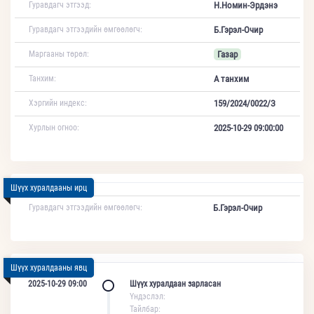
Гуравдагч этгээд:
Н.Номин-Эрдэнэ
Гуравдагч этгээдийн өмгөөлөгч:
Б.Гэрэл-Очир
Маргааны төрөл:
Газар
Танхим:
А танхим
Хэргийн индекс:
159/2024/0022/З
Хурлын огноо:
2025-10-29 09:00:00
Шүүх хуралдааны ирц
Гуравдагч этгээдийн өмгөөлөгч:
Б.Гэрэл-Очир
Шүүх хуралдааны явц
2025-10-29 09:00
Шүүх хуралдаан зарласан
Үндэслэл:
Тайлбар: