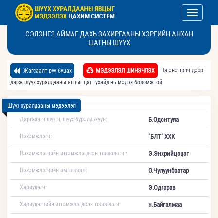
Toggle nav
СЭЛЭНГЭ АЙМАГ ДАХЬ ЗАХИРГААНЫ ХЭРГИЙН АНХАН
ШАТНЫ ШҮҮХ
Та энэ товч дээр
Жагсаалт руу буцах
МЭДЭЭЛЭЛ ШИНЭЧЛЭХ
дарж шүүх хуралдааны явцыг цаг тухайд нь мэдэх боломжтой
Шүүх хуралдааны мэдээлэл
Даргалагч шүүгч, шүүх бүрэлдэхүүн:
Б.Одонтуяа
Нэхэмжлэгч:
"БЛТ" ХХК
Нэхэмжлэгчийн итгэмжлэгдсэн төлөөлөгч :
Э.Энхрийцэцэг
Нэхэмжлэгчийн өмгөөлөгч:
О.Чулуунбаатар
Хариуцагч:
Э.Одгарав
Хариуцагчийн итгэмжлэгдсэн төлөөлөгч:
н.Байгалмаа