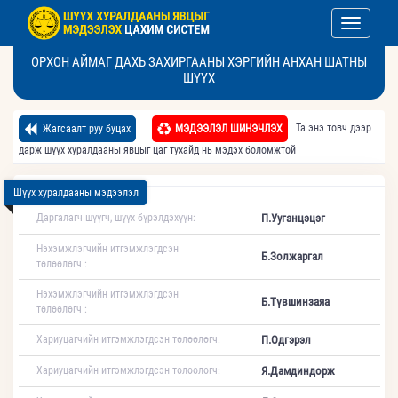
Toggle nav
ОРХОН АЙМАГ ДАХЬ ЗАХИРГААНЫ ХЭРГИЙН АНХАН ШАТНЫ
ШҮҮХ
Та энэ товч дээр
Жагсаалт руу буцах
МЭДЭЭЛЭЛ ШИНЭЧЛЭХ
дарж шүүх хуралдааны явцыг цаг тухайд нь мэдэх боломжтой
Шүүх хуралдааны мэдээлэл
Даргалагч шүүгч, шүүх бүрэлдэхүүн:
П.Ууганцэцэг
Нэхэмжлэгчийн итгэмжлэгдсэн
Б.Золжаргал
төлөөлөгч :
Нэхэмжлэгчийн итгэмжлэгдсэн
Б.Түвшинзаяа
төлөөлөгч :
Хариуцагчийн итгэмжлэгдсэн төлөөлөгч:
П.Одгэрэл
Хариуцагчийн итгэмжлэгдсэн төлөөлөгч:
Я.Дамдиндорж