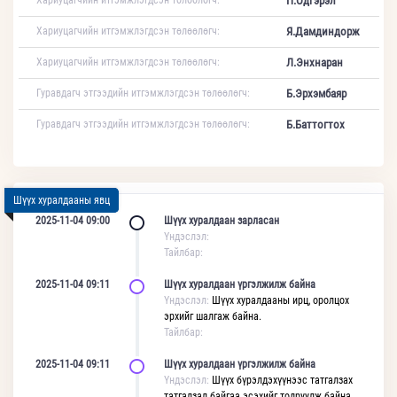
Хариуцагчийн итгэмжлэгдсэн төлөөлөгч:
П.Одгэрэл
Хариуцагчийн итгэмжлэгдсэн төлөөлөгч:
Я.Дамдиндорж
Хариуцагчийн итгэмжлэгдсэн төлөөлөгч:
Л.Энхнаран
Гуравдагч этгээдийн итгэмжлэгдсэн төлөөлөгч:
Б.Эрхэмбаяр
Гуравдагч этгээдийн итгэмжлэгдсэн төлөөлөгч:
Б.Баттогтох
Шүүх хуралдааны явц
2025-11-04 09:00
Шүүх хуралдаан зарласан
Үндэслэл:
Тайлбар:
2025-11-04 09:11
Шүүх хуралдаан үргэлжилж байна
Үндэслэл:
Шүүх хуралдааны ирц, оролцох
эрхийг шалгаж байна.
Тайлбар:
2025-11-04 09:11
Шүүх хуралдаан үргэлжилж байна
Үндэслэл:
Шүүх бүрэлдэхүүнээс татгалзах
татгалзал байгаа эсэхийг тодруулж байна.