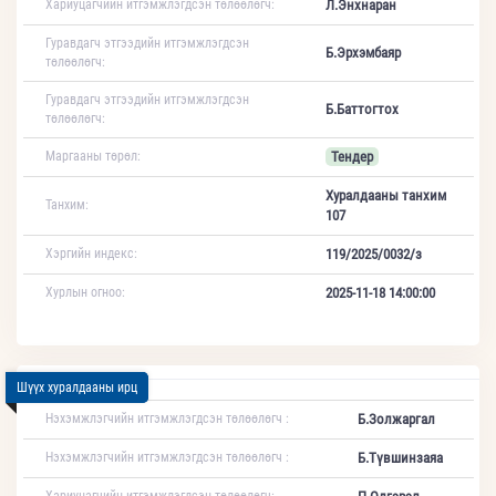
Хариуцагчийн итгэмжлэгдсэн төлөөлөгч:
Л.Энхнаран
Гуравдагч этгээдийн итгэмжлэгдсэн
Б.Эрхэмбаяр
төлөөлөгч:
Гуравдагч этгээдийн итгэмжлэгдсэн
Б.Баттогтох
төлөөлөгч:
Маргааны төрөл:
Тендер
Хуралдааны танхим
Танхим:
107
Хэргийн индекс:
119/2025/0032/з
Хурлын огноо:
2025-11-18 14:00:00
Шүүх хуралдааны ирц
Нэхэмжлэгчийн итгэмжлэгдсэн төлөөлөгч :
Б.Золжаргал
Нэхэмжлэгчийн итгэмжлэгдсэн төлөөлөгч :
Б.Түвшинзаяа