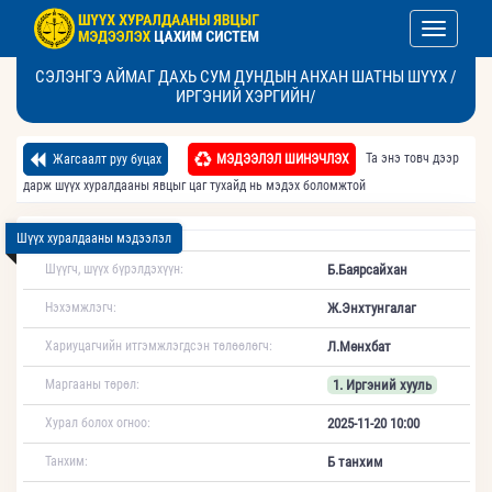
Toggle nav
СЭЛЭНГЭ АЙМАГ ДАХЬ СУМ ДУНДЫН АНХАН ШАТНЫ ШҮҮХ /
ИРГЭНИЙ ХЭРГИЙН/
Та энэ товч дээр
Жагсаалт руу буцах
МЭДЭЭЛЭЛ ШИНЭЧЛЭХ
дарж шүүх хуралдааны явцыг цаг тухайд нь мэдэх боломжтой
Шүүх хуралдааны мэдээлэл
Шүүгч, шүүх бүрэлдэхүүн:
Б.Баярсайхан
Нэхэмжлэгч:
Ж.Энхтунгалаг
Хариуцагчийн итгэмжлэгдсэн төлөөлөгч:
Л.Мөнхбат
Маргааны төрөл:
1. Иргэний хууль
Хурал болох огноо:
2025-11-20 10:00
Танхим:
Б танхим