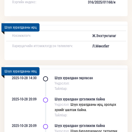
Хэргийн индекс:
316/2025/01168/и
Шүүх хуралдааны ирц
Нэхэмжлэгч:
Ж.Энхтунгалаг
Хариуцагчийн итгэмжлэгдсэн төлөөлөгч:
Л.Мөнхбат
Шүүх хуралдааны явц
2025-10-28 14:30
Шүүх хуралдаан зарласан
Үндэслэл:
Тайлбар:
2025-10-28 20:09
Шүүх хуралдаан үргэлжилж байна
Үндэслэл:
Шүүх хуралдааны ирц, оролцох
эрхийг шалгаж байна.
Тайлбар:
2025-10-28 20:09
Шүүх хуралдаан үргэлжилж байна
Үндэслэл:
Шүүх бүрэлдэхүүнээс татгалзах