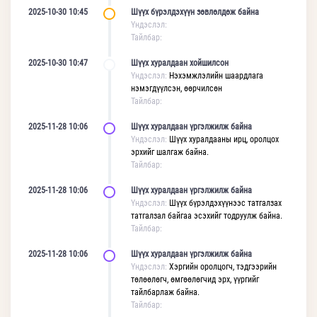
2025-10-30 10:45
Шүүх бүрэлдэхүүн зөвлөлдөж байна
Үндэслэл:
Тайлбар:
2025-10-30 10:47
Шүүх хуралдаан хойшилсон
Үндэслэл:
Нэхэмжлэлийн шаардлага
нэмэгдүүлсэн, өөрчилсөн
Тайлбар:
2025-11-28 10:06
Шүүх хуралдаан үргэлжилж байна
Үндэслэл:
Шүүх хуралдааны ирц, оролцох
эрхийг шалгаж байна.
Тайлбар:
2025-11-28 10:06
Шүүх хуралдаан үргэлжилж байна
Үндэслэл:
Шүүх бүрэлдэхүүнээс татгалзах
татгалзал байгаа эсэхийг тодруулж байна.
Тайлбар:
2025-11-28 10:06
Шүүх хуралдаан үргэлжилж байна
Үндэслэл:
Хэргийн оролцогч, тэдгээрийн
төлөөлөгч, өмгөөлөгчид эрх, үүргийг
тайлбарлаж байна.
Тайлбар: