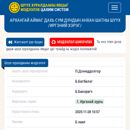
Toggle nav
АРХАНГАЙ АЙМАГ ДАХЬ СУМ ДУНДЫН АНХАН ШАТНЫ ШҮҮХ
/ИРГЭНИЙ ХЭРЭГ/
Та энэ товч дээр
Жагсаалт руу буцах
МЭДЭЭЛЭЛ ШИНЭЧЛЭХ
дарж шүүх хуралдааны явцыг цаг тухайд нь мэдэх боломжтой
Шүүх хуралдааны мэдээлэл
Шүүгч, шүүх бүрэлдэхүүн:
П.Дониддолгор
Нэхэмжлэгч:
Б.Батбилэг
Хариуцагч:
Б.Банзрагч
Маргааны төрөл:
1. Иргэний хууль
Хурал болох огноо:
2025-11-28 10:57
Танхим:
Б заал