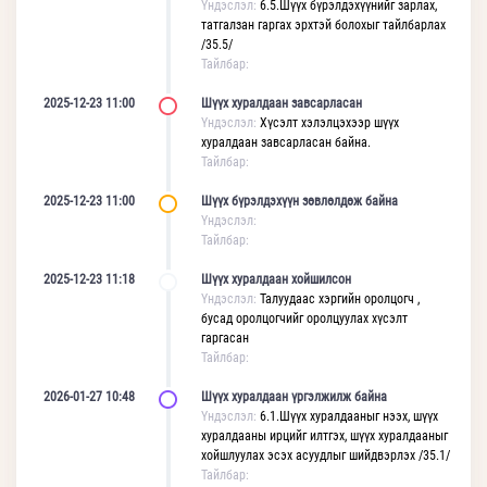
Үндэслэл:
6.5.Шүүх бүрэлдэхүүнийг зарлах,
татгалзан гаргах эрхтэй болохыг тайлбарлах
/35.5/
Тайлбар:
2025-12-23 11:00
Шүүх хуралдаан завсарласан
Үндэслэл:
Хүсэлт хэлэлцэхээр шүүх
хуралдаан завсарласан байна.
Тайлбар:
2025-12-23 11:00
Шүүх бүрэлдэхүүн зөвлөлдөж байна
Үндэслэл:
Тайлбар:
2025-12-23 11:18
Шүүх хуралдаан хойшилсон
Үндэслэл:
Талуудаас хэргийн оролцогч ,
бусад оролцогчийг оролцуулах хүсэлт
гаргасан
Тайлбар:
2026-01-27 10:48
Шүүх хуралдаан үргэлжилж байна
Үндэслэл:
6.1.Шүүх хуралдааныг нээх, шүүх
хуралдааны ирцийг илтгэх, шүүх хуралдааныг
хойшлуулах эсэх асуудлыг шийдвэрлэх /35.1/
Тайлбар: