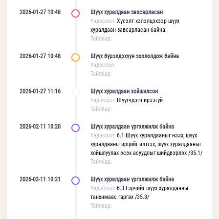
2026-01-27 10:48
Шүүх хуралдаан завсарласан
Үндэслэл:
Хүсэлт хэлэлцэхээр шүүх
хуралдаан завсарласан байна.
Тайлбар:
2026-01-27 10:48
Шүүх бүрэлдэхүүн зөвлөлдөж байна
Үндэслэл:
Тайлбар:
2026-01-27 11:16
Шүүх хуралдаан хойшилсон
Үндэслэл:
Шүүгчдэгч ирээгүй
Тайлбар:
2026-02-11 10:20
Шүүх хуралдаан үргэлжилж байна
Үндэслэл:
6.1.Шүүх хуралдааныг нээх, шүүх
хуралдааны ирцийг илтгэх, шүүх хуралдааныг
хойшлуулах эсэх асуудлыг шийдвэрлэх /35.1/
Тайлбар:
2026-02-11 10:21
Шүүх хуралдаан үргэлжилж байна
Үндэслэл:
6.3.Гэрчийг шүүх хуралдааны
танхимаас гаргах /35.3/
Тайлбар: