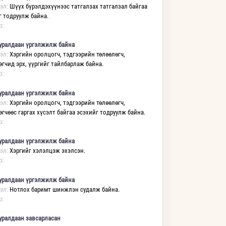
эл:
Шүүх бүрэлдэхүүнээс татгалзах татгалзал байгаа
г тодруулж байна.
р:
уралдаан үргэлжилж байна
эл:
Хэргийн оролцогч, тэдгээрийн төлөөлөгч,
өгчид эрх, үүргийг тайлбарлаж байна.
р:
уралдаан үргэлжилж байна
эл:
Хэргийн оролцогч, тэдгээрийн төлөөлөгч,
өгчөөс гаргах хүсэлт байгаа эсэхийг тодруулж байна.
р:
уралдаан үргэлжилж байна
эл:
Хэргийг хэлэлцэж эхэлсэн.
р:
уралдаан үргэлжилж байна
эл:
Нотлох баримт шинжлэн судалж байна.
р:
уралдаан завсарласан