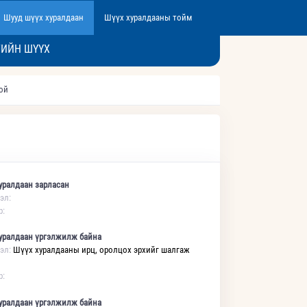
Шууд шүүх хуралдаан
Шүүх хуралдааны тойм
ГИЙН ШҮҮХ
той
уралдаан зарласан
эл:
р:
уралдаан үргэлжилж байна
эл:
Шүүх хуралдааны ирц, оролцох эрхийг шалгаж
р:
уралдаан үргэлжилж байна