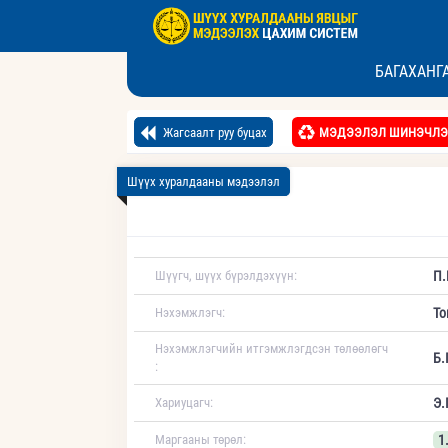
БАГАХАНГ
Жагсаалт руу буцах
МЭДЭЭЛЭЛ ШИНЭЧЛЭ
Шүүх хуралдааны мэдээлэл
Шүүгч, шүүх бүрэлдэхүүн:
П.
Нэхэмжлэгч:
То
Нэхэмжлэгчийн итгэмжлэгдсэн төлөөлөгч
Б.
:
Хариуцагч:
Э.
Маргааны төрөл:
1