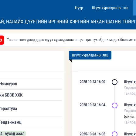
Нүүр
Шүүх хуралдааны тов
АЙ, НАЛАЙХ ДҮҮРГИЙН ИРГЭНИЙ ХЭРГИЙН АНХАН ШАТНЫ ТОЙР
Та энэ товч дээр дарж шүүх хуралдааны явцыг цаг тухайд нь мэдэх боломж
Х
Шүүх хуралдааны явц
2025-10-23 16:00
Шүүх х
Нямсүрэн
Үндэсл
Тайлба
ки ББСБ ХХК
2025-10-23 16:04
Шүүх х
Гэрэлтуяа
Үндэсл
байна.
Гэндэнжамц
Тайлба
.4. Бусад зээл
2025-10-23 16:05
Шүүх х