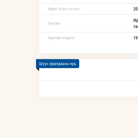
Хурал болох огноо:
20
Ир
Танхим:
та
Хэргийн индекс:
19
Шүүх хуралдааны ирц