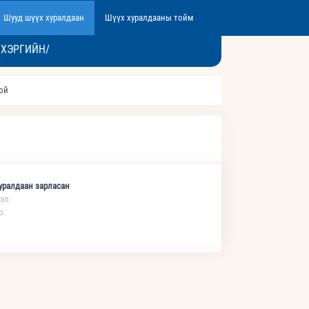
Шууд шүүх хуралдаан
Шүүх хуралдааны тойм
 ХЭРГИЙН/
той
уралдаан зарласан
эл:
р: