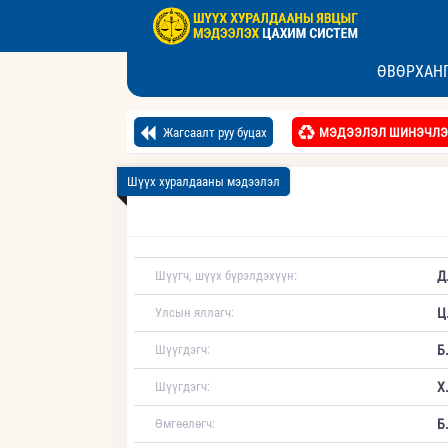
ӨВӨРХАНГ
Жагсаалт руу буцах
МЭДЭЭЛЭЛ ШИНЭЧЛЭ
Шүүх хуралдааны мэдээлэл
Шүүгч, шүүх бүрэлдэхүүн:
Д
Улсын яллагч:
Ц
Шүүгдэгч:
Б
Шүүгдэгч:
Х
Өмгөөлөгч:
Б