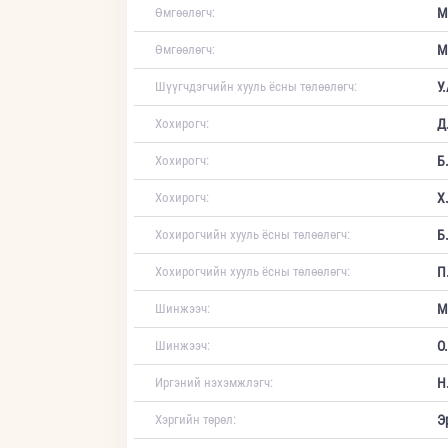
Өмгөөлөгч:
М
Өмгөөлөгч:
М
Шүүгчдэгчийн хууль ёсны төлөөлөгч:
У
Хохирогч:
Д
Хохирогч:
Б
Хохирогч:
Х
Хохирогчийн хууль ёсны төлөөлөгч:
Б
Хохирогчийн хууль ёсны төлөөлөгч:
П
Шинжээч:
М
Шинжээч:
О
Иргэний нэхэмжлэгч:
Н
Хэргийн төрөл:
Э