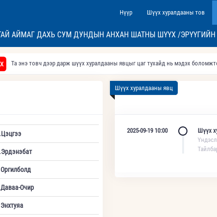
Нүүр
Шүүх хуралдааны тов
АЙ АЙМАГ ДАХЬ СУМ ДУНДЫН АНХАН ШАТНЫ ШҮҮХ /ЭРҮҮГИЙН
Та энэ товч дээр дарж шүүх хуралдааны явцыг цаг тухайд нь мэдэх боломж
Х
Шүүх хуралдааны явц
2025-09-19 10:00
Шүүх х
.Цэцгээ
Үндэсл
Тайлба
.Эрдэнэбат
.Оргилболд
.Даваа-Очир
.Энхтуяа