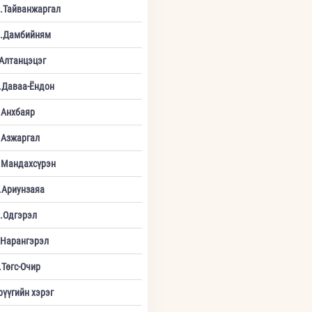
.Тайванжаргал
.Дамбийням
.Алтанцэцэг
.Даваа-Ёндон
.Анхбаяр
.Азжаргал
.Мандахсүрэн
.Ариунзаяа
.Одгэрэл
.Нарангэрэл
.Төгс-Очир
рүүгийн хэрэг