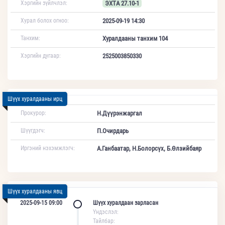
Хэргийн зүйлчлэл:
ЭХТА 27.10-1
Хурал болох огноо:
2025-09-19 14:30
Танхим:
Хуралдааны танхим 104
Хэргийн дугаар:
2525003850330
Шүүх хуралдааны ирц
Прокурор:
Н.Дүүрэнжаргал
Шүүгдэгч:
П.Очирдарь
Иргэний нэхэмжлэгч:
А.Ганбаатар, Н.Болорсүх, Б.Өлзийбаяр
Шүүх хуралдааны явц
2025-09-15 09:00
Шүүх хуралдаан зарласан
Үндэслэл:
Тайлбар: