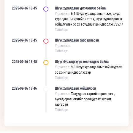
2025-09-16 18:45
Шүүх хуралдаан үргэлжилж байна
Үндэслэл:
6.1.Шүүх хуралдааныг нээх, шүүх
хуралдааны ирцийг илтгэх, шүүх хуралдааныг
хойшлуулах эсэх асуудлыг шийдвэрлэх /35.1/
Тайлбар:
2025-09-16 18:45
Шүүх хуралдаан завсарласан
Үндэслэл:
Тайлбар:
2025-09-16 18:45
Шүүх бүрэлдэхүүн зөвлөлдөж байна
Үндэслэл:
9.3.Шүүх хуралдааныг хойшлуулах
эсэхийг шийдвэрлэхээр
Тайлбар:
2025-09-16 18:46
Шүүх хуралдаан хойшилсон
Үндэслэл:
Талуудаас хэргийн оролцогч ,
бусад оролцогчийг оролцуулах хүсэлт
гаргасан
Тайлбар: