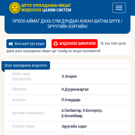
Toggle nav
ОРХОН АЙМАГ ДАХЬ СУМ ДУНДЫН АНХАН ШАТНЫ ШҮҮХ /
ЭРҮҮГИЙН ХЭРГИЙН/
Та энэ товч дээр
Жагсаалт руу буцах
МЭДЭЭЛЭЛ ШИНЭЧЛЭХ
дарж шүүх хуралдааны явцыг цаг тухайд нь мэдэх боломжтой
Шүүх хуралдааны мэдээлэл
Шүүгч, шүүх
Э.Энэрэл
бүрэлдэхүүн:
Прокурор:
Н.Дүүрэнжаргал
Шүүгдэгч:
П.Очирдарь
А.Ганбаатар, Н.Болорсүх,
Иргэний нэхэмжлэгч:
Б.Өлзийбаяр
Хэргийн төрөл:
Эрүүгийн хэрэг