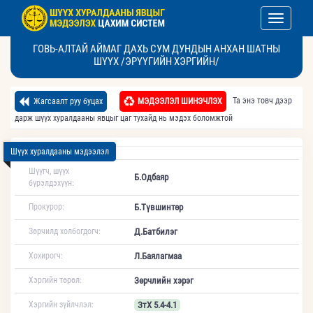
Toggle nav
ГОВЬ-АЛТАЙ АЙМАГ ДАХЬ СУМ ДУНДЫН АНХАН ШАТНЫ
ШҮҮХ /ЭРҮҮГИЙН ХЭРГИЙН/
Та энэ товч дээр
Жагсаалт руу буцах
МЭДЭЭЛЭЛ ШИНЭЧЛЭХ
дарж шүүх хуралдааны явцыг цаг тухайд нь мэдэх боломжтой
Шүүх хуралдааны мэдээлэл
Шүүгч, шүүх
Б.Одбаяр
бүрэлдэхүүн:
Прокурор:
Б.Түвшинтөр
Зөрчилд холбогдогч:
Д.Батбилэг
Хохирогч:
Л.Баялагмаа
Хэргийн төрөл:
Зөрчлийн хэрэг
Хэргийн зүйлчлэл:
ЗтХ 5.4-4.1