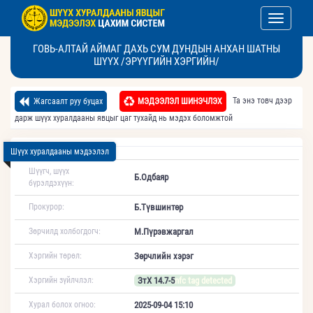
Toggle nav
ГОВЬ-АЛТАЙ АЙМАГ ДАХЬ СУМ ДУНДЫН АНХАН ШАТНЫ
ШҮҮХ /ЭРҮҮГИЙН ХЭРГИЙН/
Та энэ товч дээр
Жагсаалт руу буцах
МЭДЭЭЛЭЛ ШИНЭЧЛЭХ
дарж шүүх хуралдааны явцыг цаг тухайд нь мэдэх боломжтой
Шүүх хуралдааны мэдээлэл
Шүүгч, шүүх
Б.Одбаяр
бүрэлдэхүүн:
Прокурор:
Б.Түвшинтөр
Зөрчилд холбогдогч:
М.Пүрэвжаргал
Хэргийн төрөл:
Зөрчлийн хэрэг
Хэргийн зүйлчлэл:
ЗтХ 14.7-5
nfc tag detected
Хурал болох огноо:
2025-09-04 15:10