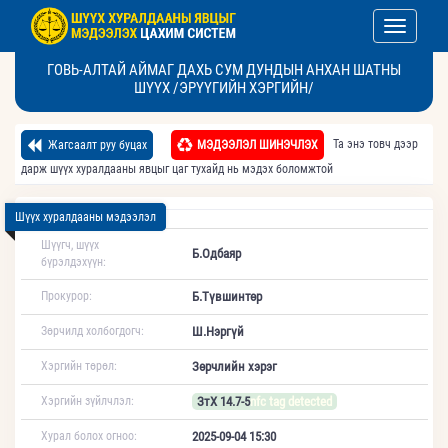
Toggle nav
ГОВЬ-АЛТАЙ АЙМАГ ДАХЬ СУМ ДУНДЫН АНХАН ШАТНЫ
ШҮҮХ /ЭРҮҮГИЙН ХЭРГИЙН/
Та энэ товч дээр
Жагсаалт руу буцах
МЭДЭЭЛЭЛ ШИНЭЧЛЭХ
дарж шүүх хуралдааны явцыг цаг тухайд нь мэдэх боломжтой
Шүүх хуралдааны мэдээлэл
Шүүгч, шүүх
Б.Одбаяр
бүрэлдэхүүн:
Прокурор:
Б.Түвшинтөр
Зөрчилд холбогдогч:
Ш.Нэргүй
Хэргийн төрөл:
Зөрчлийн хэрэг
Хэргийн зүйлчлэл:
ЗтХ 14.7-5
nfc tag detected
Хурал болох огноо:
2025-09-04 15:30