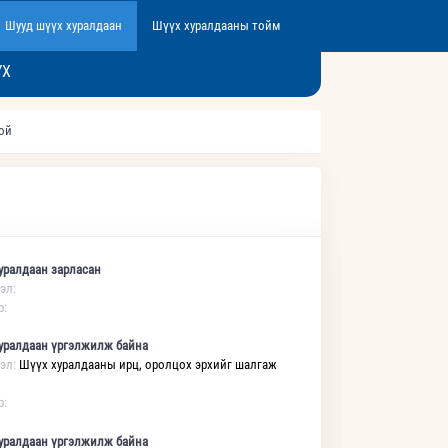
Шууд шүүх хуралдаан
Шүүх хуралдааны тойм
ҮХ
той
уралдаан зарласан
эл:
р:
уралдаан үргэлжилж байна
эл:
Шүүх хуралдааны ирц, оролцох эрхийг шалгаж
р:
уралдаан үргэлжилж байна