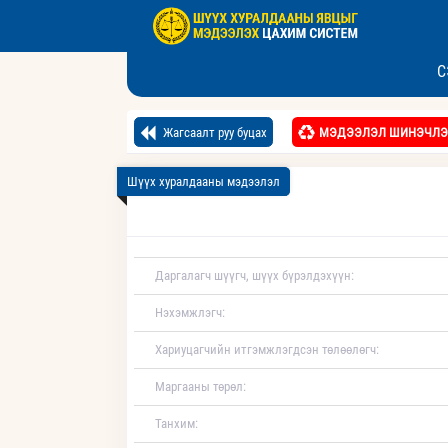
С
Жагсаалт руу буцах
МЭДЭЭЛЭЛ ШИНЭЧЛЭ
Шүүх хуралдааны мэдээлэл
Даргалагч шүүгч, шүүх бүрэлдэхүүн:
Нэхэмжлэгч:
Хариуцагчийн итгэмжлэгдсэн төлөөлөгч:
Маргааны төрөл:
Танхим: