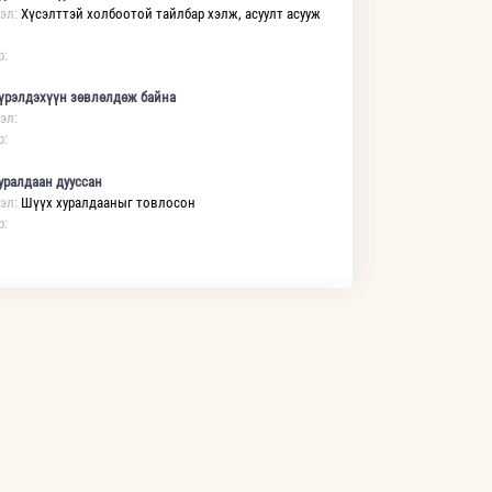
эл:
Хүсэлттэй холбоотой тайлбар хэлж, асуулт асууж
р:
үрэлдэхүүн зөвлөлдөж байна
эл:
р:
уралдаан дууссан
эл:
Шүүх хуралдааныг товлосон
р: