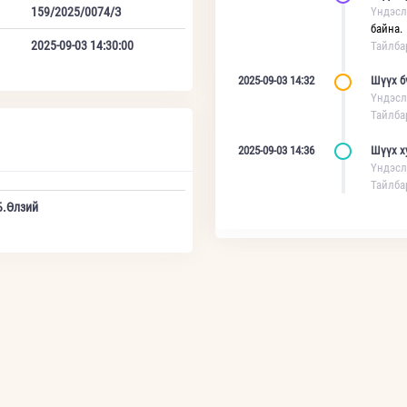
159/2025/0074/З
Үндэсл
байна.
2025-09-03 14:30:00
Тайлба
2025-09-03 14:32
Шүүх б
Үндэсл
Тайлба
2025-09-03 14:36
Шүүх х
Үндэсл
Тайлба
Б.Өлзий