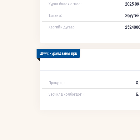
Хурал болох огноо:
2025-09-
Танхим:
Эрүүгий
Хэргийн дугаар:
252400
Шүүх хуралдааны ирц
Прокурор:
Х.
Зөрчилд холбогдогч:
Б.