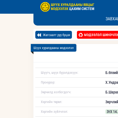
ЗАВХА
Жагсаалт руу буцах
МЭДЭЭЛЭЛ ШИНЭЧЛЭ
Шүүх хуралдааны мэдээлэл
Шүүгч, шүүх бүрэлдэхүүн:
Б.Өлзий
Прокурор:
Х.Ундра
Зөрчилд холбогдогч:
Б.Шара
Хэргийн төрөл:
Зөрчлий
Хэргийн зүйлчлэл:
ЗтХ 14.