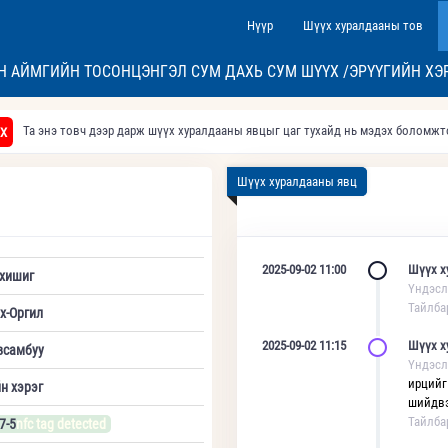
Нүүр
Шүүх хуралдааны тов
Н АЙМГИЙН ТОСОНЦЭНГЭЛ СУМ ДАХЬ СУМ ШҮҮХ /ЭРҮҮГИЙН ХЭ
Та энэ товч дээр дарж шүүх хуралдааны явцыг цаг тухайд нь мэдэх боломж
Х
Шүүх хуралдааны явц
2025-09-02 11:00
Шүүх х
хишиг
Үндэсл
Тайлба
х-Оргил
2025-09-02 11:15
Шүүх х
всамбуу
Үндэсл
ирцийг
н хэрэг
шийдвэ
Тайлба
7-5
nfc tag detected