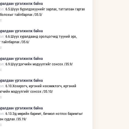
уралдаан үргэлжилж байна
эл:
6.5.Шүүх бүрэлдэхүүнийг зарлах, татгалзан гаргах
 болохыг тайлбарлах /35.5/
р:
уралдаан үргэлжилж байна
эл:
6.6.Шүүх хуралдаанд оролцогчид түүний эрх,
 тайлбарлах /35.6/
р:
уралдаан үргэлжилж байна
эл:
6.9.Шүүгдэгчийн мэдүүлгийг сонсох /35.9/
р:
уралдаан үргэлжилж байна
эл:
6.10.Хохирогч, иргэний нэхэмжлэгч, иргэний
агчийн мэдүүлгийг сонсох /35.10/
р:
уралдаан үргэлжилж байна
эл:
6.13.Эд мөрийн баримт, бичмэл нотлох баримтыг
н судлах /35.19/
р: