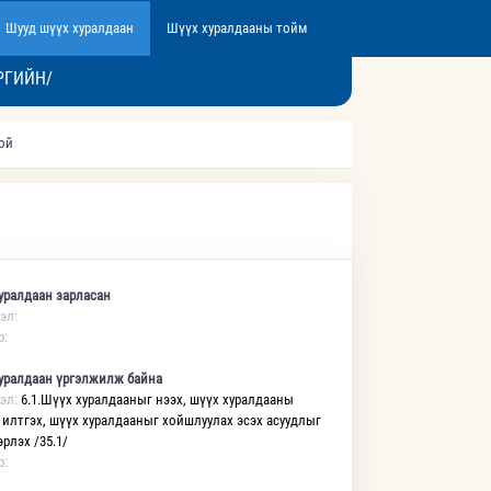
Шууд шүүх хуралдаан
Шүүх хуралдааны тойм
РГИЙН/
той
уралдаан зарласан
эл:
р:
уралдаан үргэлжилж байна
эл:
6.1.Шүүх хуралдааныг нээх, шүүх хуралдааны
 илтгэх, шүүх хуралдааныг хойшлуулах эсэх асуудлыг
рлэх /35.1/
р: