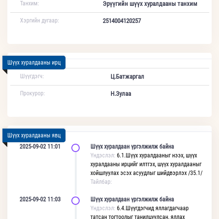
Танхим:
Эрүүгийн шүүх хуралдааны танхим
Хэргийн дугаар:
2514004120257
Шүүх хуралдааны ирц
Шүүгдэгч:
Ц.Батжаргал
Прокурор:
Н.Зулаа
Шүүх хуралдааны явц
2025-09-02 11:01
Шүүх хуралдаан үргэлжилж байна
Үндэслэл:
6.1.Шүүх хуралдааныг нээх, шүүх
хуралдааны ирцийг илтгэх, шүүх хуралдааныг
хойшлуулах эсэх асуудлыг шийдвэрлэх /35.1/
Тайлбар:
2025-09-02 11:03
Шүүх хуралдаан үргэлжилж байна
Үндэслэл:
6.4.Шүүгдэгчид яллагдагчаар
татсан тогтоолыг танилцуулсан, яллах