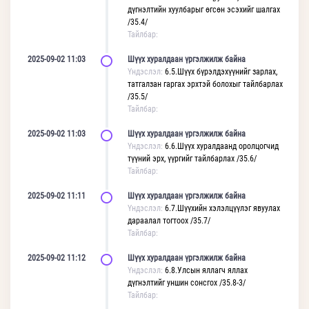
дүгнэлтийн хуулбарыг өгсөн эсэхийг шалгах
/35.4/
Тайлбар:
2025-09-02 11:03
Шүүх хуралдаан үргэлжилж байна
Үндэслэл:
6.5.Шүүх бүрэлдэхүүнийг зарлах,
татгалзан гаргах эрхтэй болохыг тайлбарлах
/35.5/
Тайлбар:
2025-09-02 11:03
Шүүх хуралдаан үргэлжилж байна
Үндэслэл:
6.6.Шүүх хуралдаанд оролцогчид
түүний эрх, үүргийг тайлбарлах /35.6/
Тайлбар:
2025-09-02 11:11
Шүүх хуралдаан үргэлжилж байна
Үндэслэл:
6.7.Шүүхийн хэлэлцүүлэг явуулах
дараалал тогтоох /35.7/
Тайлбар:
2025-09-02 11:12
Шүүх хуралдаан үргэлжилж байна
Үндэслэл:
6.8.Улсын яллагч яллах
дүгнэлтийг уншин сонсгох /35.8-3/
Тайлбар: