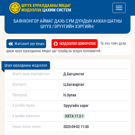
Toggle nav
БАЯНХОНГОР АЙМАГ ДАХЬ СУМ ДУНДЫН АНХАН ШАТНЫ
ШҮҮХ /ЭРҮҮГИЙН ХЭРГИЙН/
Та энэ товч дээр
Жагсаалт руу буцах
МЭДЭЭЛЭЛ ШИНЭЧЛЭХ
дарж шүүх хуралдааны явцыг цаг тухайд нь мэдэх боломжтой
Шүүх хуралдааны мэдээлэл
Шүүгч, шүүх бүрэлдэхүүн:
Д.Батцэнгэл
Шүүгдэгч:
Ц.Батжаргал
Прокурор:
Н.Зулаа
Хэргийн төрөл:
Эрүүгийн хэрэг
Хэргийн зүйлчлэл:
ЭХТА 17.2-1
Хурал болох огноо:
2025-09-02 11:30