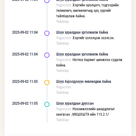
Үндэслэл:
Хэргийн оролцогч, тэдгээрийн
төлөөлөгч, өмгөөлөгчид эрх, үүргийг
тайлбарлаж байна.
Тайлбар:
2025-09-02 11:04
Шүүх хуралдаан үргэлжилж байна
Үндэслэл:
Хэргийг хэлэлцэж эхэлсэн.
Тайлбар:
2025-09-02 11:04
Шүүх хуралдаан үргэлжилж байна
Үндэслэл:
Нотлох баримт шинжлэн судалж
байна.
Тайлбар:
2025-09-02 11:05
Шүүх бүрэлдэхүүн зөвлөлдөж байна
Үндэслэл:
Тайлбар:
2025-09-02 11:05
Шүүх хуралдаан дууссан
Үндэслэл:
Нэхэмжлэлийн шаардлагыг
хангасан. /ИХШХШТХ-ийн 115.2.1/
Тайлбар: