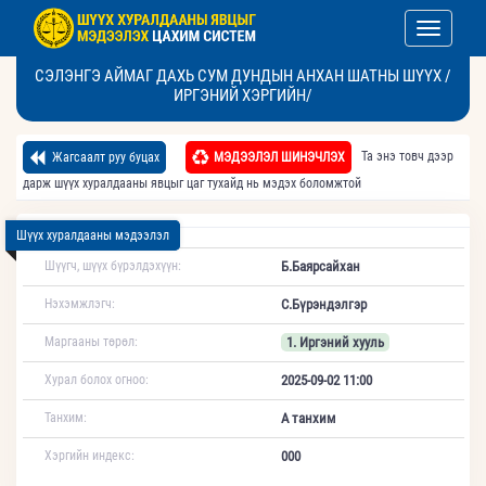
Toggle nav
СЭЛЭНГЭ АЙМАГ ДАХЬ СУМ ДУНДЫН АНХАН ШАТНЫ ШҮҮХ /
ИРГЭНИЙ ХЭРГИЙН/
Та энэ товч дээр
Жагсаалт руу буцах
МЭДЭЭЛЭЛ ШИНЭЧЛЭХ
дарж шүүх хуралдааны явцыг цаг тухайд нь мэдэх боломжтой
Шүүх хуралдааны мэдээлэл
Шүүгч, шүүх бүрэлдэхүүн:
Б.Баярсайхан
Нэхэмжлэгч:
С.Бүрэндэлгэр
Маргааны төрөл:
1. Иргэний хууль
Хурал болох огноо:
2025-09-02 11:00
Танхим:
А танхим
Хэргийн индекс:
000