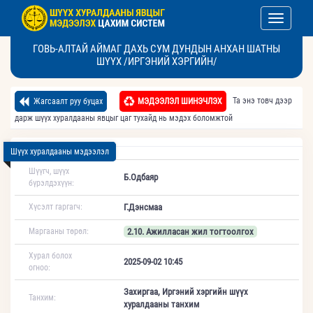
Toggle nav
ГОВЬ-АЛТАЙ АЙМАГ ДАХЬ СУМ ДУНДЫН АНХАН ШАТНЫ
ШҮҮХ /ИРГЭНИЙ ХЭРГИЙН/
Та энэ товч дээр
Жагсаалт руу буцах
МЭДЭЭЛЭЛ ШИНЭЧЛЭХ
дарж шүүх хуралдааны явцыг цаг тухайд нь мэдэх боломжтой
Шүүх хуралдааны мэдээлэл
Шүүгч, шүүх
Б.Одбаяр
бүрэлдэхүүн:
Хүсэлт гаргагч:
Г.Дэнсмаа
Маргааны төрөл:
2.10. Ажилласан жил тогтоолгох
Хурал болох
2025-09-02 10:45
огноо:
Захиргаа, Иргэний хэргийн шүүх
Танхим:
хуралдааны танхим