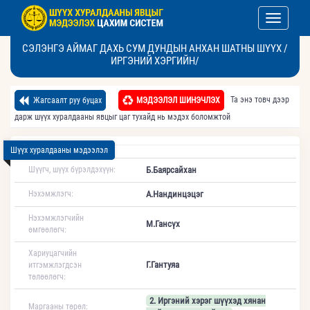
Toggle nav
СЭЛЭНГЭ АЙМАГ ДАХЬ СУМ ДУНДЫН АНХАН ШАТНЫ ШҮҮХ /
ИРГЭНИЙ ХЭРГИЙН/
Та энэ товч дээр
Жагсаалт руу буцах
МЭДЭЭЛЭЛ ШИНЭЧЛЭХ
дарж шүүх хуралдааны явцыг цаг тухайд нь мэдэх боломжтой
Шүүх хуралдааны мэдээлэл
Шүүгч, шүүх бүрэлдэхүүн:
Б.Баярсайхан
Нэхэмжлэгч:
А.Нандинцэцэг
Нэхэмжлэгчийн
М.Гансүх
өмгөөлөгч:
Хариуцагчийн
Г.Гантуяа
итгэмжлэгдсэн
төлөөлөгч:
2. Иргэний хэрэг шүүхэд хянан
Маргааны төрөл: