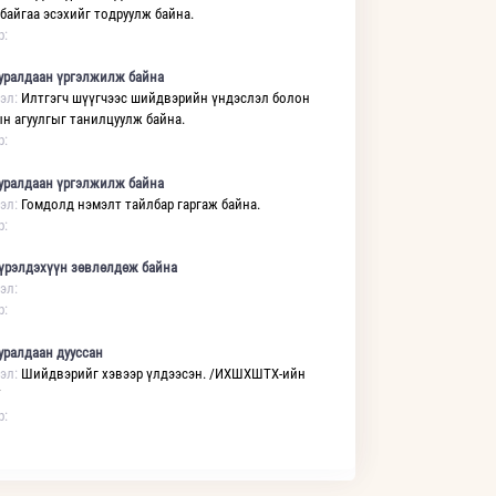
 байгаа эсэхийг тодруулж байна.
р:
уралдаан үргэлжилж байна
эл:
Илтгэгч шүүгчээс шийдвэрийн үндэслэл болон
н агуулгыг танилцуулж байна.
р:
уралдаан үргэлжилж байна
эл:
Гомдолд нэмэлт тайлбар гаргаж байна.
р:
үрэлдэхүүн зөвлөлдөж байна
эл:
р:
уралдаан дууссан
эл:
Шийдвэрийг хэвээр үлдээсэн. /ИХШХШТХ-ийн
/
р: