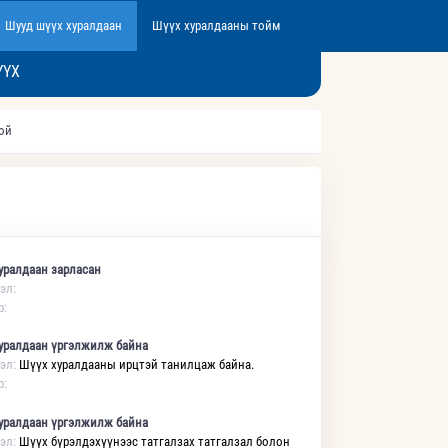
Шууд шүүх хуралдаан
Шүүх хуралдааны тойм
ҮҮХ
той
уралдаан зарласан
эл:
р:
уралдаан үргэлжилж байна
эл:
Шүүх хуралдааны ирцтэй танилцаж байна.
р:
уралдаан үргэлжилж байна
эл:
Шүүх бүрэлдэхүүнээс татгалзах татгалзал болон