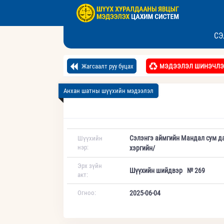
СЭ
Жагсаалт руу буцах
МЭДЭЭЛЭЛ ШИНЭЧЛЭ
Анхан шатны шүүхийн мэдээлэл
Сэлэнгэ аймгийн Мандал сум да
Шүүхийн
нэр:
хэргийн/
Эрх зүйн
Шүүхийн шийдвэр № 269
акт:
Огноо:
2025-06-04