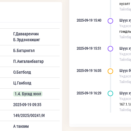
хүсэлт
Тайлба
2025-09-19 15:40
Шүүх х
Үндэсл
гомдлы
Г.Давааренчин
Тайлба
Б.Эрдэнэхишиг
2025-09-19 15:51
Шүүх х
Б.Батцэнгэл
Үндэсл
Тайлба
П.Амгаланбаатар
2025-09-19 16:05
Шүүх б
О.Батболд
Үндэсл
Тайлба
Ц.Ганболд
2025-09-19 16:29
Шүүх х
1.4. Бусад зээл
Үндэсл
167.1.1
2025-09-19 09:35
Тайлба
149/2025/00241/И
А танхим