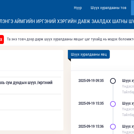
Нүүр
Шүүх хуралдааны тов
ЛЭНГЭ АЙМГИЙН ИРГЭНИЙ ХЭРГИЙН ДАВЖ ЗААЛДАХ ШАТНЫ Ш
Та энэ товч дээр дарж шүүх хуралдааны явцыг цаг тухайд нь мэдэх боломж
Х
Шүүх хуралдааны явц
2025-09-19 09:35
Шүүх х
хь сум дундын шүүх /иргэний
Үндэсл
Тайлба
2025-09-19 15:35
Шүүх х
Үндэсл
Тайлба
2025-09-19 15:36
Шүүх х
Үндэсл