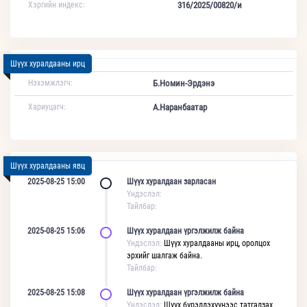
Хэргийн индекс:
316/2025/00820/и
Шүүх хуралдааны ирц
Нэхэмжлэгч:
Б.Номин-Эрдэнэ
Хариуцагч:
А.Наранбаатар
Шүүх хуралдааны явц
2025-08-25 15:00
Шүүх хуралдаан зарласан
Үндэслэл:
Тайлбар:
2025-08-25 15:06
Шүүх хуралдаан үргэлжилж байна
Үндэслэл:
Шүүх хуралдааны ирц, оролцох
эрхийг шалгаж байна.
Тайлбар:
2025-08-25 15:08
Шүүх хуралдаан үргэлжилж байна
Үндэслэл:
Шүүх бүрэлдэхүүнээс татгалзах