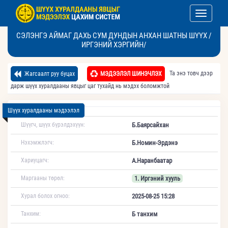
Toggle nav
СЭЛЭНГЭ АЙМАГ ДАХЬ СУМ ДУНДЫН АНХАН ШАТНЫ ШҮҮХ /
ИРГЭНИЙ ХЭРГИЙН/
Та энэ товч дээр
Жагсаалт руу буцах
МЭДЭЭЛЭЛ ШИНЭЧЛЭХ
дарж шүүх хуралдааны явцыг цаг тухайд нь мэдэх боломжтой
Шүүх хуралдааны мэдээлэл
Шүүгч, шүүх бүрэлдэхүүн:
Б.Баярсайхан
Нэхэмжлэгч:
Б.Номин-Эрдэнэ
Хариуцагч:
А.Наранбаатар
Маргааны төрөл:
1. Иргэний хууль
Хурал болох огноо:
2025-08-25 15:28
Танхим:
Б танхим