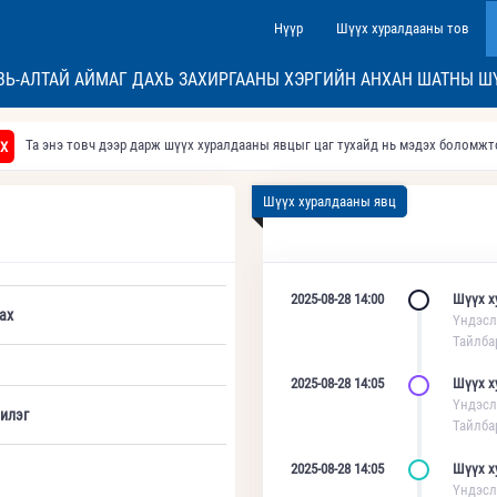
Нүүр
Шүүх хуралдааны тов
ВЬ-АЛТАЙ АЙМАГ ДАХЬ ЗАХИРГААНЫ ХЭРГИЙН АНХАН ШАТНЫ Ш
Та энэ товч дээр дарж шүүх хуралдааны явцыг цаг тухайд нь мэдэх боломж
Х
Шүүх хуралдааны явц
2025-08-28 14:00
Шүүх х
ах
Үндэсл
Тайлба
2025-08-28 14:05
Шүүх х
Үндэсл
илэг
Тайлба
2025-08-28 14:05
Шүүх х
Үндэсл