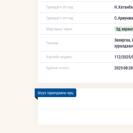
Гуравдагч этгээд:
Н.Хатанба
Гуравдагч этгээд:
С.Ариунжа
Маргааны төрөл:
Эд хөрөнг
Захиргаа, 
Танхим:
хуралдаан
Хэргийн индекс:
112/2025/
Хурлын огноо:
2025-08-28
Шүүх хуралдааны ирц