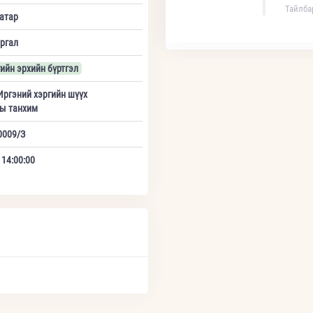
Тайлба
атар
ргал
ийн эрхийн бүртгэл
Иргэний хэргийн шүүх
ы танхим
0009/З
 14:00:00