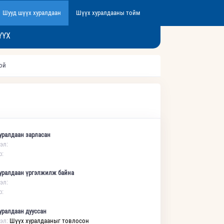
Шууд шүүх хуралдаан
Шүүх хуралдааны тойм
ҮҮХ
той
уралдаан зарласан
эл:
р:
уралдаан үргэлжилж байна
эл:
р:
уралдаан дууссан
эл:
Шүүх хуралдааныг товлосон