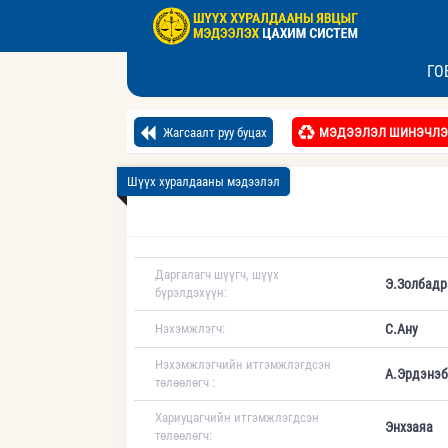
ГО
Жагсаалт руу буцах
МЭДЭЭЛЭЛ ШИНЭЧЛЭ
Шүүх хуралдааны мэдээлэл
Даргалагч шүүгч, шүүх
Э.Золбадр
бүрэлдэхүүн:
Нэхэмжлэгч:
С.Ану
Нэхэмжлэгчийн итгэмжлэгдсэн
А.Эрдэнэб
төлөөлөгч :
Хариуцагчийн итгэмжлэгдсэн
Энхзаяа
төлөөлөгч: