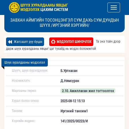
Toggle nav
ЗАВХАН АЙМГИЙН ТОСОНЦЭНГЭЛ СУМ ДАХЬ СУМ ДУНДЫН
ШҮҮХ /ИРГЭНИЙ ХЭРГИЙН/
Та энэ товч дээр
Жагсаалт руу буцах
МЭДЭЭЛЭЛ ШИНЭЧЛЭХ
дарж шүүх хуралдааны явцыг цаг тухайд нь мэдэх боломжтой
Шүүх хуралдааны мэдээлэл
Шүүгч, шүүх бүрэлдэхүүн:
Б.Уртнасан
Нэхэмжлэгч:
Д.Нямсүрэн
Маргааны төрөл:
2.10. Ажилласан жил тогтоолгох
Хурал болох огноо:
2025-08-12 15:13
Танхим:
Иргэний танхим1
Хэргийн индекс:
141/2025/00223/И