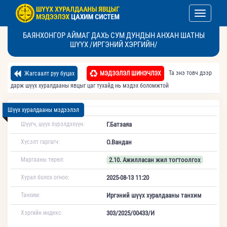
Toggle nav
БАЯНХОНГОР АЙМАГ ДАХЬ СУМ ДУНДЫН АНХАН ШАТНЫ
ШҮҮХ /ИРГЭНИЙ ХЭРГИЙН/
Та энэ товч дээр
Жагсаалт руу буцах
МЭДЭЭЛЭЛ ШИНЭЧЛЭХ
дарж шүүх хуралдааны явцыг цаг тухайд нь мэдэх боломжтой
Шүүх хуралдааны мэдээлэл
Шүүгч, шүүх бүрэлдэхүүн:
Г.Батзаяа
Хүсэлт гаргагч:
О.Вандан
Маргааны төрөл:
2.10. Ажилласан жил тогтоолгох
Хурал болох огноо:
2025-08-13 11:20
Танхим:
Иргэний шүүх хуралдааны танхим
Хэргийн индекс:
303/2025/00433/И