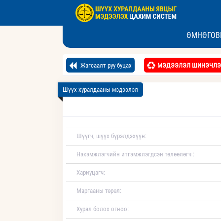
ӨМНӨГОВЬ
Жагсаалт руу буцах
МЭДЭЭЛЭЛ ШИНЭЧЛЭ
Шүүх хуралдааны мэдээлэл
Шүүгч, шүүх бүрэлдэхүүн:
Нэхэмжлэгчийн итгэмжлэгдсэн төлөөлөгч :
Хариуцагч:
Маргааны төрөл:
Хурал болох огноо: