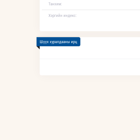
Танхим:
Хэргийн индекс:
Шүүх хуралдааны ирц