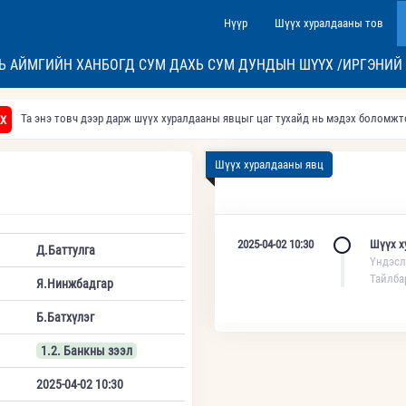
Нүүр
Шүүх хуралдааны тов
 АЙМГИЙН ХАНБОГД СУМ ДАХЬ СУМ ДУНДЫН ШҮҮХ /ИРГЭНИЙ
Та энэ товч дээр дарж шүүх хуралдааны явцыг цаг тухайд нь мэдэх боломж
Х
Шүүх хуралдааны явц
2025-04-02 10:30
Шүүх х
Д.Баттулга
Үндэсл
Тайлба
Я.Нинжбадгар
Б.Батхүлэг
1.2. Банкны зээл
2025-04-02 10:30