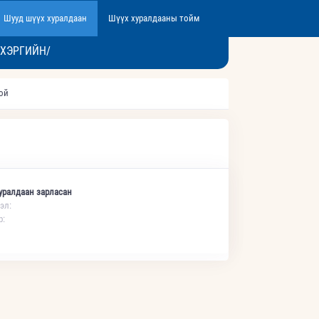
Шууд шүүх хуралдаан
Шүүх хуралдааны тойм
 ХЭРГИЙН/
той
уралдаан зарласан
эл:
р: