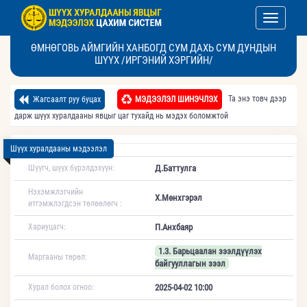
Toggle nav
ӨМНӨГОВЬ АЙМГИЙН ХАНБОГД СУМ ДАХЬ СУМ ДУНДЫН
ШҮҮХ /ИРГЭНИЙ ХЭРГИЙН/
Та энэ товч дээр
Жагсаалт руу буцах
МЭДЭЭЛЭЛ ШИНЭЧЛЭХ
дарж шүүх хуралдааны явцыг цаг тухайд нь мэдэх боломжтой
Шүүх хуралдааны мэдээлэл
Шүүгч, шүүх бүрэлдэхүүн:
Д.Баттулга
Нэхэмжлэгчийн
Х.Мөнхгэрэл
итгэмжлэгдсэн төлөөлөгч :
Хариуцагч:
П.Анхбаяр
1.3. Барьцаалан зээлдүүлэх
Маргааны төрөл:
байгууллагын зээл
Хурал болох огноо:
2025-04-02 10:00