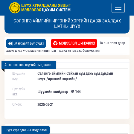
Toggle nav
СЭЛЭНГЭ АЙМГИЙН ИРГЭНИЙ ХЭРГИЙН ДАВЖ ЗААЛДАХ
ШАТНЫ ШҮҮХ
Та энэ товч дээр
Жагсаалт руу буцах
МЭДЭЭЛЭЛ ШИНЭЧЛЭХ
дарж шүүх хуралдааны явцыг цаг тухайд нь мэдэх боломжтой
Анхан шатны шүүхийн мэдээлэл
Сэлэнгэ аймгийн Сайхан сум дахь сум дундын
Шүүхийн
нэр:
шүүх /иргэний хэргийн/
Эрх зүйн
Шүүхийн шийдвэр № 144
акт:
Огноо:
2025-05-21
Шүүх хуралдааны мэдээлэл