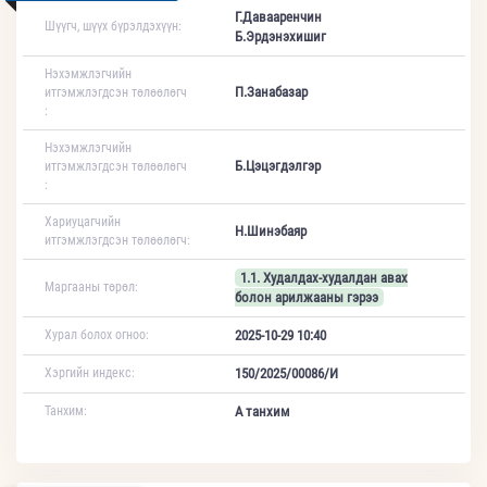
Г.Давааренчин
Шүүгч, шүүх бүрэлдэхүүн:
Б.Эрдэнэхишиг
Нэхэмжлэгчийн
П.Занабазар
итгэмжлэгдсэн төлөөлөгч
:
Нэхэмжлэгчийн
Б.Цэцэгдэлгэр
итгэмжлэгдсэн төлөөлөгч
:
Хариуцагчийн
Н.Шинэбаяр
итгэмжлэгдсэн төлөөлөгч:
1.1. Худалдах-худалдан авах
Маргааны төрөл:
болон арилжааны гэрээ
Хурал болох огноо:
2025-10-29 10:40
Хэргийн индекс:
150/2025/00086/И
Танхим:
А танхим