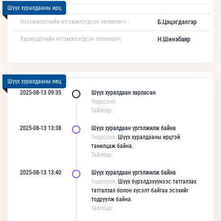
Шүүх хуралдааны ирц
Нэхэмжлэгчийн итгэмжлэгдсэн төлөөлөгч :
Б.Цэцэгдэлгэр
Хариуцагчийн итгэмжлэгдсэн төлөөлөгч:
Н.Шинэбаяр
Шүүх хуралдааны явц
2025-08-13 09:35
Шүүх хуралдаан зарласан
Үндэслэл:
Тайлбар:
2025-08-13 13:38
Шүүх хуралдаан үргэлжилж байна
Үндэслэл:
Шүүх хуралдааны ирцтэй
танилцаж байна.
Тайлбар:
2025-08-13 13:40
Шүүх хуралдаан үргэлжилж байна
Үндэслэл:
Шүүх бүрэлдэхүүнээс татгалзах
татгалзал болон хүсэлт байгаа эсэхийг
тодруулж байна.
Тайлбар: