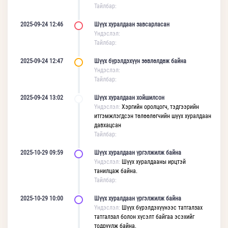
Тайлбар:
2025-09-24 12:46
Шүүх хуралдаан завсарласан
Үндэслэл:
Тайлбар:
2025-09-24 12:47
Шүүх бүрэлдэхүүн зөвлөлдөж байна
Үндэслэл:
Тайлбар:
2025-09-24 13:02
Шүүх хуралдаан хойшилсон
Үндэслэл:
Хэргийн оролцогч, тэдгээрийн
итгэмжлэгдсэн төлөөлөгчийн шүүх хуралдаан
давхацсан
Тайлбар:
2025-10-29 09:59
Шүүх хуралдаан үргэлжилж байна
Үндэслэл:
Шүүх хуралдааны ирцтэй
танилцаж байна.
Тайлбар:
2025-10-29 10:00
Шүүх хуралдаан үргэлжилж байна
Үндэслэл:
Шүүх бүрэлдэхүүнээс татгалзах
татгалзал болон хүсэлт байгаа эсэхийг
тодруулж байна.