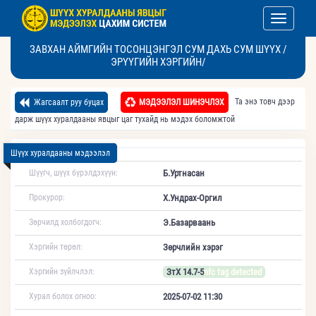
Toggle nav
ЗАВХАН АЙМГИЙН ТОСОНЦЭНГЭЛ СУМ ДАХЬ СУМ ШҮҮХ /
ЭРҮҮГИЙН ХЭРГИЙН/
Та энэ товч дээр
Жагсаалт руу буцах
МЭДЭЭЛЭЛ ШИНЭЧЛЭХ
дарж шүүх хуралдааны явцыг цаг тухайд нь мэдэх боломжтой
Шүүх хуралдааны мэдээлэл
Шүүгч, шүүх бүрэлдэхүүн:
Б.Уртнасан
Прокурор:
Х.Ундрах-Оргил
Зөрчилд холбогдогч:
Э.Базарваань
Хэргийн төрөл:
Зөрчлийн хэрэг
Хэргийн зүйлчлэл:
ЗтХ 14.7-5
nfc tag detected
Хурал болох огноо:
2025-07-02 11:30