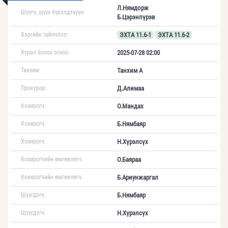
Л.Нямдорж
Шүүгч, шүүх бүрэлдэхүүн:
Б.Цэрэнпүрэв
Хэргийн зүйлчлэл:
ЭХТА 11.6-1
ЭХТА 11.6-2
Хурал болох огноо:
2025-07-28 02:00
Танхим:
Танхим А
Прокурор:
Д.Алимаа
Хохирогч:
О.Мандах
Хохирогч:
Б.Нямбаяр
Хохирогч:
Н.Хүрэлсүх
Хохирогчийн өмгөөлөгч:
О.Баяраа
Хохирогчийн өмгөөлөгч:
Б.Ариунжаргал
Шүүгдэгч:
Б.Нямбаяр
Шүүгдэгч:
Н.Хүрэлсүх