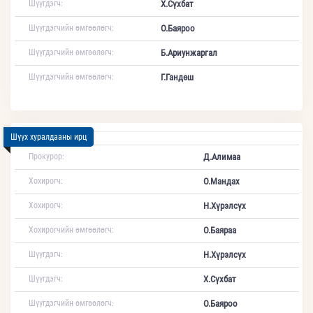
Шүүгдэгч:
Х.Сүхбат
Шүүгдэгчийн өмгөөлөгч:
О.Баяроо
Шүүгдэгчийн өмгөөлөгч:
Б.Ариунжаргал
Шүүгдэгчийн өмгөөлөгч:
Г.Гандөш
Шүүх хуралдааны ирц
Прокурор:
Д.Алимаа
Хохирогч:
О.Мандах
Хохирогч:
Н.Хүрэлсүх
Хохирогчийн өмгөөлөгч:
О.Баяраа
Шүүгдэгч:
Н.Хүрэлсүх
Шүүгдэгч:
Х.Сүхбат
Шүүгдэгчийн өмгөөлөгч:
О.Баяроо