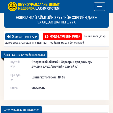
Toggle nav
ӨВӨРХАНГАЙ АЙМГИЙН ЭРҮҮГИЙН ХЭРГИЙН ДАВЖ
ЗААЛДАХ ШАТНЫ ШҮҮХ
Та энэ товч дээр
Жагсаалт руу буцах
МЭДЭЭЛЭЛ ШИНЭЧЛЭХ
дарж шүүх хуралдааны явцыг цаг тухайд нь мэдэх боломжтой
Анхан шатны шүүхийн мэдээлэл
Өвөрхангай аймгийн Хархорин сум дахь сум
Шүүхийн
нэр:
дундын шүүх /эрүүгийн хэргийн/
Эрх зүйн
Шийтгэх тогтоол № 65
акт:
Огноо:
2025-05-07
Шүүх хуралдааны мэдээлэл