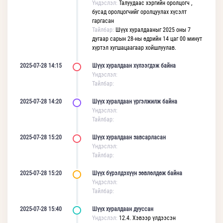
Үндэслэл:
Талуудаас хэргийн оролцогч ,
бусад оролцогчийг оролцуулах хүсэлт
гаргасан
Тайлбар:
Шүүх хуралдааныг 2025 оны 7
дугаар сарын 28-ны өдрийн 14 цаг 00 минут
хүртэл хугшацаагаар хойшлуулав.
2025-07-28 14:15
Шүүх хуралдаан хүлээгдэж байна
Үндэслэл:
Тайлбар:
2025-07-28 14:20
Шүүх хуралдаан үргэлжилж байна
Үндэслэл:
Тайлбар:
2025-07-28 15:20
Шүүх хуралдаан завсарласан
Үндэслэл:
Тайлбар:
2025-07-28 15:20
Шүүх бүрэлдэхүүн зөвлөлдөж байна
Үндэслэл:
Тайлбар:
2025-07-28 15:40
Шүүх хуралдаан дууссан
Үндэслэл:
12.4. Хэвээр үлдээсэн