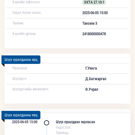
Хэргийн зүйлчлэл:
ЭХТА 27.10-1
Хурал болох огноо:
2025-06-05 15:00
Танхим:
Танхим 3
Хэргийн дугаар:
2418000000478
Шүүх хуралдааны ирц
Прокурор:
Г.Уянга
Шүүгдэгч:
Д.Батжаргал
Шүүгдэгчийн өмгөөлөгч:
Ө.Учрал
Шүүх хуралдааны явц
2025-06-05 15:00
Шүүх хуралдаан зарласан
Үндэслэл:
Тайлбар: