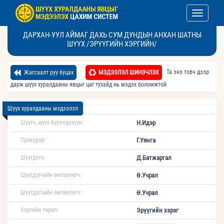
Toggle nav
ДАРХАН-УУЛ АЙМАГ ДАХЬ СУМ ДУНДЫН АНХАН ШАТНЫ
ШҮҮХ /ЭРҮҮГИЙН ХЭРГИЙН/
Та энэ товч дээр
Жагсаалт руу буцах
МЭДЭЭЛЭЛ ШИНЭЧЛЭХ
дарж шүүх хуралдааны явцыг цаг тухайд нь мэдэх боломжтой
Шүүх хуралдааны мэдээлэл
Шүүгч, шүүх бүрэлдэхүүн:
Н.Идэр
Прокурор:
Г.Уянга
Шүүгдэгч:
Д.Батжаргал
Шүүгдэгчийн өмгөөлөгч:
Ө.Учрал
Шүүгдэгчийн өмгөөлөгч:
Ө.Учрал
Хэргийн төрөл:
Эрүүгийн хэрэг