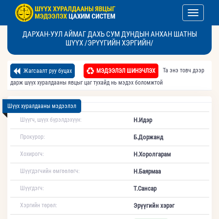
Toggle nav
ДАРХАН-УУЛ АЙМАГ ДАХЬ СУМ ДУНДЫН АНХАН ШАТНЫ
ШҮҮХ /ЭРҮҮГИЙН ХЭРГИЙН/
Та энэ товч дээр
Жагсаалт руу буцах
МЭДЭЭЛЭЛ ШИНЭЧЛЭХ
дарж шүүх хуралдааны явцыг цаг тухайд нь мэдэх боломжтой
Шүүх хуралдааны мэдээлэл
Шүүгч, шүүх бүрэлдэхүүн:
Н.Идэр
Прокурор:
Б.Доржанд
Хохирогч:
Н.Хоролгарам
Шүүгдэгчийн өмгөөлөгч:
Н.Баярмаа
Шүүгдэгч:
Т.Сансар
Хэргийн төрөл:
Эрүүгийн хэрэг