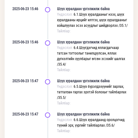
2025-06-23 15:46
Шүүх хуралдаан үргэлжилж байна
Үндэслэл:
6.1.Шүүх хуралдааныг нээх, шүүх
хуралдааны ирцийг илтгэх, шүүх хуралдааныг
хойшлуулах эсэх асуудлыг шийдвэрлэх /35.1/
Тайлбар:
2025-06-23 15:46
Шүүх хуралдаан үргэлжилж байна
Үндэслэл:
6.4.Шүүгдэгчид яллагдагчаар
татсан тогтоолыг танилцуулсан, яллах
дүгнэлтийн хуулбарыг өгсөн эсэхийг шалгах
/35.4/
Тайлбар:
2025-06-23 15:47
Шүүх хуралдаан үргэлжилж байна
Үндэслэл:
6.5.Шүүх бүрэлдэхүүнийг зарлах,
татгалзан гаргах эрхтэй болохыг тайлбарлах
/35.5/
Тайлбар:
2025-06-23 15:47
Шүүх хуралдаан үргэлжилж байна
Үндэслэл:
6.6.Шүүх хуралдаанд оролцогчид
түүний эрх, үүргийг тайлбарлах /35.6/
Тайлбар: