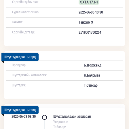
Хэргийн зүйлчлэл:
ЭХТА 17.1-1
Хурал болох огноо:
2025-06-05 13:30
Танхим:
Танхим 3
Хэргийн дугаар:
2518001760264
Шүүх хуралдааны ирц
Прокурор:
Б.Доржанд
Шүүгдэгчийн өмгөөлөгч:
Н.Баярмаа
Шүүгдэгч:
Т.Сансар
Шүүх хуралдааны явц
2025-06-03 08:30
Шүүх хуралдаан зарласан
Үндэслэл:
Тайлбар: