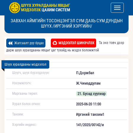
Toggle nav
ЗАВХАН АЙМГИЙН ТОСОНЦЭНГЭЛ СУМ ДАХЬ СУМ ДУНДЫН
ШҮҮХ /ИРГЭНИЙ ХЭРГИЙН/
Та энэ товч дээр
Жагсаалт руу буцах
МЭДЭЭЛЭЛ ШИНЭЧЛЭХ
дарж шүүх хуралдааны явцыг цаг тухайд нь мэдэх боломжтой
Шүүх хуралдааны мэдээлэл
Шүүгч, шүүх бүрэлдэхүүн:
П.Доржбал
Нэхэмжлэгч:
Ж.Чимэддулам
Маргааны төрөл:
21. Бусад хуулиар
Хурал болох огноо:
2025-06-20 11:00
Танхим:
Иргэний танхим1
Хэргийн индекс:
141/2025/00142/и