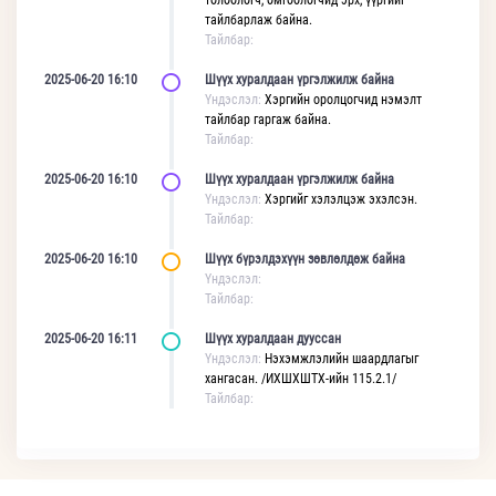
төлөөлөгч, өмгөөлөгчид эрх, үүргийг
тайлбарлаж байна.
Тайлбар:
2025-06-20 16:10
Шүүх хуралдаан үргэлжилж байна
Үндэслэл:
Хэргийн оролцогчид нэмэлт
тайлбар гаргаж байна.
Тайлбар:
2025-06-20 16:10
Шүүх хуралдаан үргэлжилж байна
Үндэслэл:
Хэргийг хэлэлцэж эхэлсэн.
Тайлбар:
2025-06-20 16:10
Шүүх бүрэлдэхүүн зөвлөлдөж байна
Үндэслэл:
Тайлбар:
2025-06-20 16:11
Шүүх хуралдаан дууссан
Үндэслэл:
Нэхэмжлэлийн шаардлагыг
хангасан. /ИХШХШТХ-ийн 115.2.1/
Тайлбар: