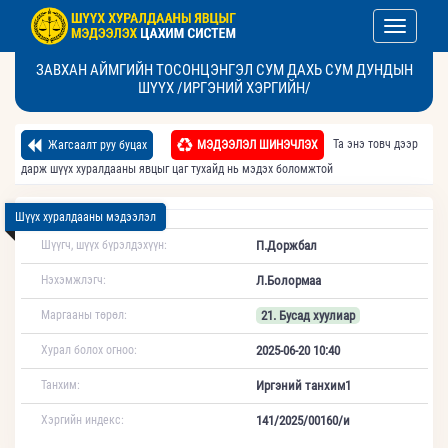
Toggle nav
ЗАВХАН АЙМГИЙН ТОСОНЦЭНГЭЛ СУМ ДАХЬ СУМ ДУНДЫН
ШҮҮХ /ИРГЭНИЙ ХЭРГИЙН/
Та энэ товч дээр
Жагсаалт руу буцах
МЭДЭЭЛЭЛ ШИНЭЧЛЭХ
дарж шүүх хуралдааны явцыг цаг тухайд нь мэдэх боломжтой
Шүүх хуралдааны мэдээлэл
Шүүгч, шүүх бүрэлдэхүүн:
П.Доржбал
Нэхэмжлэгч:
Л.Болормаа
Маргааны төрөл:
21. Бусад хуулиар
Хурал болох огноо:
2025-06-20 10:40
Танхим:
Иргэний танхим1
Хэргийн индекс:
141/2025/00160/и