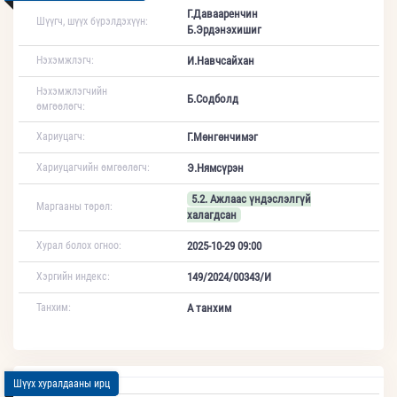
Г.Давааренчин
Шүүгч, шүүх бүрэлдэхүүн:
Б.Эрдэнэхишиг
Нэхэмжлэгч:
И.Навчсайхан
Нэхэмжлэгчийн
Б.Содболд
өмгөөлөгч:
Хариуцагч:
Г.Мөнгөнчимэг
Хариуцагчийн өмгөөлөгч:
Э.Нямсүрэн
5.2. Ажлаас үндэслэлгүй
Маргааны төрөл:
халагдсан
Хурал болох огноо:
2025-10-29 09:00
Хэргийн индекс:
149/2024/00343/И
Танхим:
А танхим
Шүүх хуралдааны ирц