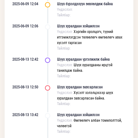
2025-06-09 12:04
Шүүх бүрэлдэхүүн зөвлөлдөж байна
Үндэслэл:
Тайлбар:
2025-06-09 12:06
Шүүх хуралдаан хойшилсон
Үндэслэл:
Хэргийн оролцогч, түүний
итгэмжлэгдсэн төлөөлөгч өмгөөлөгч авах
хүсэлт гаргасан
Тайлбар:
2025-08-13 12:42
Шүүх хуралдаан үргэлжилж байна
Үндэслэл:
Шүүх хуралдааны ирцтэй
танилцаж байна.
Тайлбар:
2025-08-13 12:50
Шүүх хуралдаан завсарласан
Үндэслэл:
Хүсэлт хэлэлцэхээр шүүх
хуралдаан завсарласан байна.
Тайлбар:
2025-08-13 13:42
Шүүх хуралдаан хойшилсон
Үндэслэл:
Өмгөөлөгч албан томилолттой,
чөлөөтэй
Тайлбар: