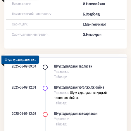
Нэхэмжлэгч:
И.Навчсайхан
Нэхэмжлэгчийн өмгөөлөгч:
Б.Содболд
Хариуцагч:
Г.Мөнгөнчимэг
Хариуцагчийн өмгөөлөгч:
Э.Нямсүрэн
Шүүх хуралдааны явц
2025-06-09 09:34
Шүүх хуралдаан зарласан
Үндэслэл:
Тайлбар:
2025-06-09 12:01
Шүүх хуралдаан үргэлжилж байна
Үндэслэл:
Шүүх хуралдааны ирцтэй
танилцаж байна.
Тайлбар:
2025-06-09 12:03
Шүүх хуралдаан завсарласан
Үндэслэл:
Тайлбар: