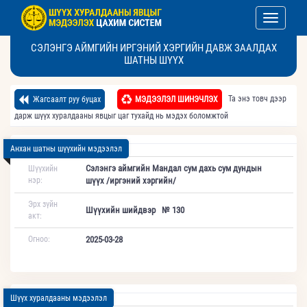
Toggle nav
СЭЛЭНГЭ АЙМГИЙН ИРГЭНИЙ ХЭРГИЙН ДАВЖ ЗААЛДАХ
ШАТНЫ ШҮҮХ
Та энэ товч дээр
Жагсаалт руу буцах
МЭДЭЭЛЭЛ ШИНЭЧЛЭХ
дарж шүүх хуралдааны явцыг цаг тухайд нь мэдэх боломжтой
Анхан шатны шүүхийн мэдээлэл
Сэлэнгэ аймгийн Мандал сум дахь сум дундын
Шүүхийн
нэр:
шүүх /иргэний хэргийн/
Эрх зүйн
Шүүхийн шийдвэр № 130
акт:
Огноо:
2025-03-28
Шүүх хуралдааны мэдээлэл