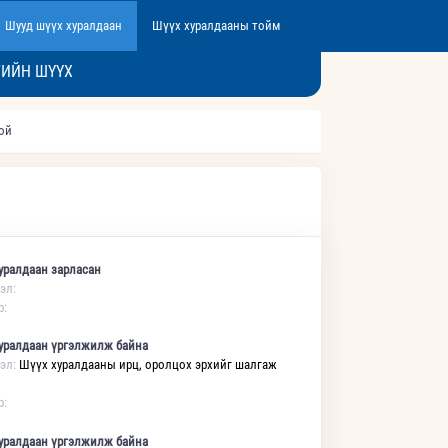
Шууд шүүх хуралдаан
Шүүх хуралдааны тойм
ГИЙН ШҮҮХ
той
уралдаан зарласан
эл:
р:
уралдаан үргэлжилж байна
эл:
Шүүх хуралдааны ирц, оролцох эрхийг шалгаж
р:
уралдаан үргэлжилж байна