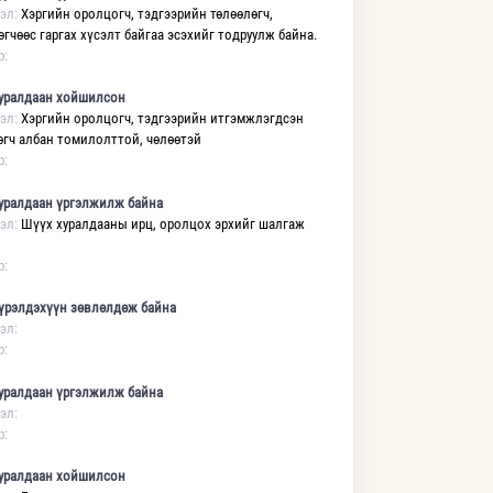
эл:
Хэргийн оролцогч, тэдгээрийн төлөөлөгч,
өгчөөс гаргах хүсэлт байгаа эсэхийг тодруулж байна.
р:
уралдаан хойшилсон
эл:
Хэргийн оролцогч, тэдгээрийн итгэмжлэгдсэн
өгч албан томилолттой, чөлөөтэй
р:
уралдаан үргэлжилж байна
эл:
Шүүх хуралдааны ирц, оролцох эрхийг шалгаж
р:
үрэлдэхүүн зөвлөлдөж байна
эл:
р:
уралдаан үргэлжилж байна
эл:
р:
уралдаан хойшилсон