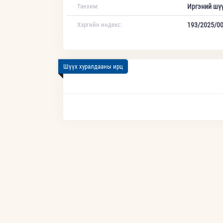
Танхим:
Иргэний шү
Хэргийн индекс:
193/2025/0
Шүүх хуралдааны ирц