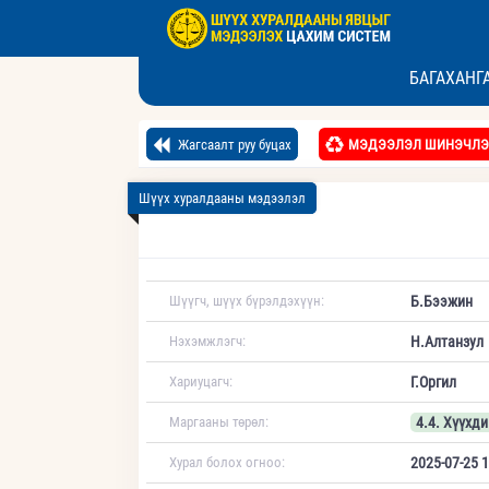
БАГАХАНГ
Жагсаалт руу буцах
МЭДЭЭЛЭЛ ШИНЭЧЛЭ
Шүүх хуралдааны мэдээлэл
Шүүгч, шүүх бүрэлдэхүүн:
Б.Бээжин
Нэхэмжлэгч:
Н.Алтанзул
Хариуцагч:
Г.Оргил
Маргааны төрөл:
4.4. Хүүхди
Хурал болох огноо:
2025-07-25 1