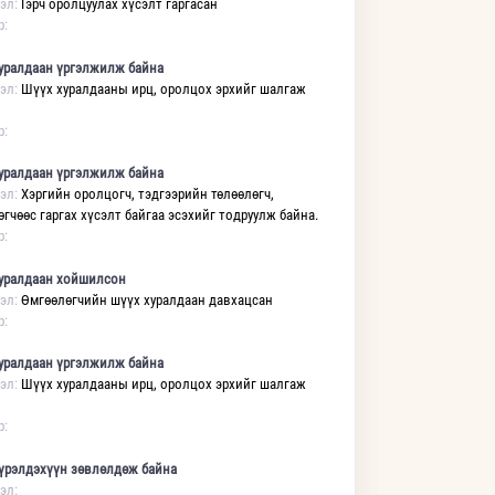
эл:
Гэрч оролцуулах хүсэлт гаргасан
р:
уралдаан үргэлжилж байна
эл:
Шүүх хуралдааны ирц, оролцох эрхийг шалгаж
р:
уралдаан үргэлжилж байна
эл:
Хэргийн оролцогч, тэдгээрийн төлөөлөгч,
өгчөөс гаргах хүсэлт байгаа эсэхийг тодруулж байна.
р:
уралдаан хойшилсон
эл:
Өмгөөлөгчийн шүүх хуралдаан давхацсан
р:
уралдаан үргэлжилж байна
эл:
Шүүх хуралдааны ирц, оролцох эрхийг шалгаж
р:
үрэлдэхүүн зөвлөлдөж байна
эл: