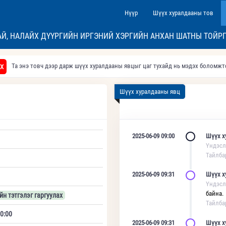
Нүүр
Шүүх хуралдааны тов
АЙ, НАЛАЙХ ДҮҮРГИЙН ИРГЭНИЙ ХЭРГИЙН АНХАН ШАТНЫ ТОЙР
Та энэ товч дээр дарж шүүх хуралдааны явцыг цаг тухайд нь мэдэх боломж
Х
Шүүх хуралдааны явц
2025-06-09 09:00
Шүүх х
Үндэсл
Тайлба
2025-06-09 09:31
Шүүх х
Үндэсл
байна.
йн тэтгэлэг гаргуулах
Тайлба
0:00
2025-06-09 09:31
Шүүх х