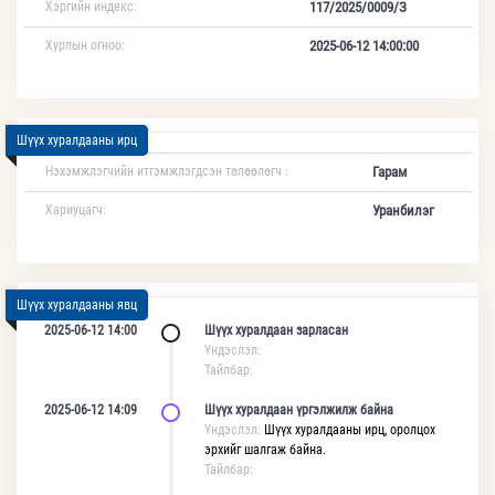
Хэргийн индекс:
117/2025/0009/З
Хурлын огноо:
2025-06-12 14:00:00
Шүүх хуралдааны ирц
Нэхэмжлэгчийн итгэмжлэгдсэн төлөөлөгч :
Гарам
Хариуцагч:
Уранбилэг
Шүүх хуралдааны явц
2025-06-12 14:00
Шүүх хуралдаан зарласан
Үндэслэл:
Тайлбар:
2025-06-12 14:09
Шүүх хуралдаан үргэлжилж байна
Үндэслэл:
Шүүх хуралдааны ирц, оролцох
эрхийг шалгаж байна.
Тайлбар: