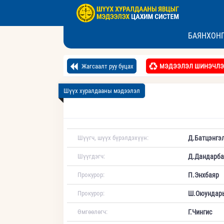
БАЯНХОНГ
Жагсаалт руу буцах
МЭДЭЭЛЭЛ ШИНЭЧЛЭ
Шүүх хуралдааны мэдээлэл
Шүүгч, шүүх бүрэлдэхүүн:
Д.Батцэнгэ
Шүүгдэгч:
Д.Дандарба
Прокурор:
П.Энхбаяр
Прокурор:
Ш.Оюундар
Өмгөөлөгч:
Г.Чингис