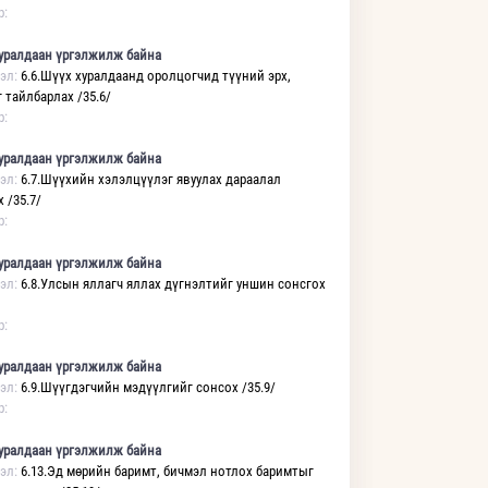
р:
уралдаан үргэлжилж байна
эл:
6.6.Шүүх хуралдаанд оролцогчид түүний эрх,
 тайлбарлах /35.6/
р:
уралдаан үргэлжилж байна
эл:
6.7.Шүүхийн хэлэлцүүлэг явуулах дараалал
 /35.7/
р:
уралдаан үргэлжилж байна
эл:
6.8.Улсын яллагч яллах дүгнэлтийг уншин сонсгох
р:
уралдаан үргэлжилж байна
эл:
6.9.Шүүгдэгчийн мэдүүлгийг сонсох /35.9/
р:
уралдаан үргэлжилж байна
эл:
6.13.Эд мөрийн баримт, бичмэл нотлох баримтыг