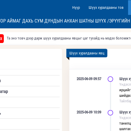
Нүүр
Шүүх хуралдааны тов
ОР АЙМАГ ДАХЬ СУМ ДУНДЫН АНХАН ШАТНЫ ШҮҮХ /ЭРҮҮГИЙН
Та энэ товч дээр дарж шүүх хуралдааны явцыг цаг тухайд нь мэдэх боломж
Х
Шүүх хуралдааны явц
2025-06-09 09:57
Шүүх х
л
Үндэсл
ирцийг
атар
шийдвэ
Тайлба
2025-06-09 10:09
Шүүх х
ь
Үндэсл
танилц
шалгах 