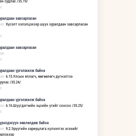
н судлах /35.19/
р:
уралдаан завсарласан
эл:
Хүсэлт хэлэлцэхээр шүүх хуралдаан завсарласан
р:
уралдаан завсарласан
эл:
р:
уралдаан үргэлжилж байна
эл:
6.15.Улсын яллагч, өмгөөлөгч дүгнэлтээ
уулах /35.24/
р:
уралдаан үргэлжилж байна
эл:
6.16.Шүүгдэгчийн эцсийн үгийг сонсох /35.25/
р:
үрэлдэхүүн зөвлөлдөж байна
эл:
9.2.Эрүүгийн хариуцлага хүлээлгэх эсэхийг
рлэхээр