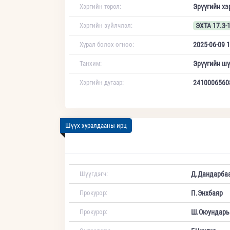
Хэргийн төрөл:
Эрүүгийн хэ
Хэргийн зүйлчлэл:
ЭХТА 17.3-
Хурал болох огноо:
2025-06-09 1
Танхим:
Эрүүгийн шү
Хэргийн дугаар:
2410006560
Шүүх хуралдааны ирц
Шүүгдэгч:
Д.Дандарба
Прокурор:
П.Энхбаяр
Прокурор:
Ш.Оюундарь