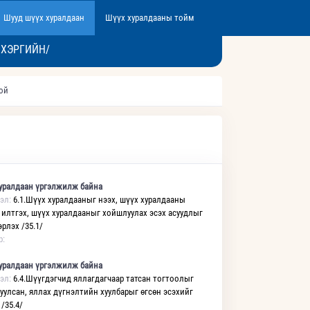
Шууд шүүх хуралдаан
Шүүх хуралдааны тойм
 ХЭРГИЙН/
той
уралдаан үргэлжилж байна
эл:
6.1.Шүүх хуралдааныг нээх, шүүх хуралдааны
 илтгэх, шүүх хуралдааныг хойшлуулах эсэх асуудлыг
рлэх /35.1/
р:
уралдаан үргэлжилж байна
эл:
6.4.Шүүгдэгчид яллагдагчаар татсан тогтоолыг
уулсан, яллах дүгнэлтийн хуулбарыг өгсөн эсэхийг
/35.4/