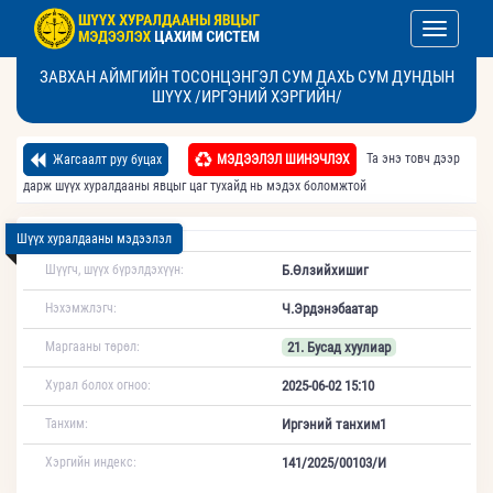
Toggle nav
ЗАВХАН АЙМГИЙН ТОСОНЦЭНГЭЛ СУМ ДАХЬ СУМ ДУНДЫН
ШҮҮХ /ИРГЭНИЙ ХЭРГИЙН/
Та энэ товч дээр
Жагсаалт руу буцах
МЭДЭЭЛЭЛ ШИНЭЧЛЭХ
дарж шүүх хуралдааны явцыг цаг тухайд нь мэдэх боломжтой
Шүүх хуралдааны мэдээлэл
Шүүгч, шүүх бүрэлдэхүүн:
Б.Өлзийхишиг
Нэхэмжлэгч:
Ч.Эрдэнэбаатар
Маргааны төрөл:
21. Бусад хуулиар
Хурал болох огноо:
2025-06-02 15:10
Танхим:
Иргэний танхим1
Хэргийн индекс:
141/2025/00103/И