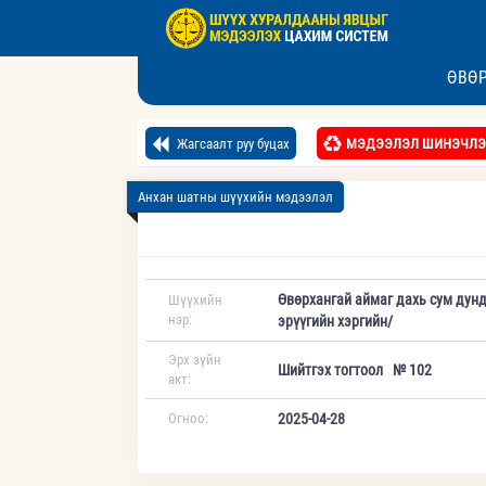
ӨВӨР
Жагсаалт руу буцах
МЭДЭЭЛЭЛ ШИНЭЧЛЭ
Анхан шатны шүүхийн мэдээлэл
Өвөрхангай аймаг дахь сум дун
Шүүхийн
нэр:
эрүүгийн хэргийн/
Эрх зүйн
Шийтгэх тогтоол № 102
акт:
Огноо:
2025-04-28