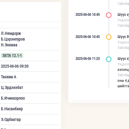
Тайлба
2025-06-06 10:45
Шүүх х
Үндэсл
Тайлба
Л.Нямдорж
2025-06-06 10:45
Шүүх б
Б.Цэрэнпүрэв
Үндэсл
Н.Энхмаа
Тайлба
ЭХТА 12.1-1
2025-06-06 11:23
Шүүх х
Үндэсл
2025-06-06 09:30
хэлэлц
Тайлба
Танхим А
оны 4 
шийтгэ
Ц.Эрдэнэбат
Б.Ичинхорлоо
Б.Насанбаяр
Э.Одбаатар