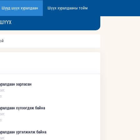
Шууд шүүх хуралдаан
Шүүх хуралдааны тойм
 ШҮҮХ
той
уралдаан зарласан
эл:
р:
уралдаан хүлээгдэж байна
эл:
р:
уралдаан үргэлжилж байна
эл: