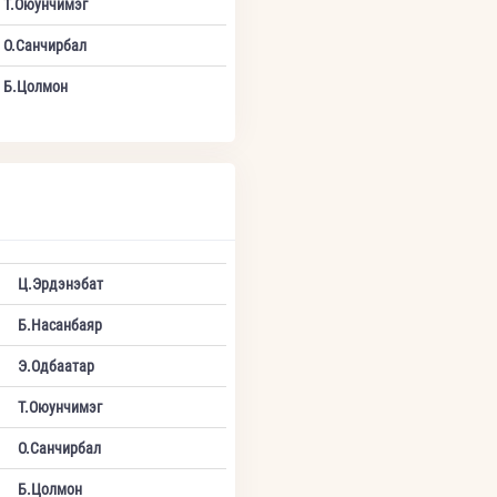
Т.Оюунчимэг
О.Санчирбал
Б.Цолмон
Ц.Эрдэнэбат
Б.Насанбаяр
Э.Одбаатар
Т.Оюунчимэг
О.Санчирбал
Б.Цолмон