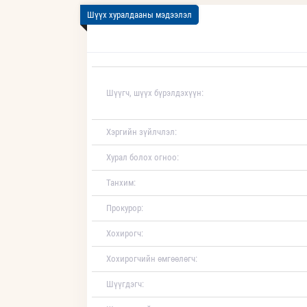
Шүүх хуралдааны мэдээлэл
Шүүгч, шүүх бүрэлдэхүүн:
Хэргийн зүйлчлэл:
Хурал болох огноо:
Танхим:
Прокурор:
Хохирогч:
Хохирогчийн өмгөөлөгч:
Шүүгдэгч: