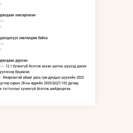
р:
уралдаан завсарласан
эл:
р:
үрэлдэхүүн зөвлөлдөж байна
эл:
р:
уралдаан дууссан
эл:
12.1.Хүчингүй болгож анхан шатны шүүхэд дахин
үүлэхээр буцаасан
р:
Өвөрхангай аймаг дахь сум дундын шүүхийн 2025
дүгээр сарын 28-ны өдрийн 2025/ШЦТ/102 дугаар
х тогтоолыг хүчингүй болгож шийдвэрлэв.