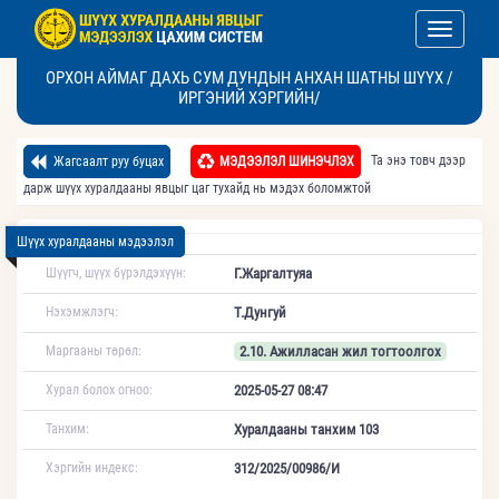
Toggle nav
ОРХОН АЙМАГ ДАХЬ СУМ ДУНДЫН АНХАН ШАТНЫ ШҮҮХ /
ИРГЭНИЙ ХЭРГИЙН/
Та энэ товч дээр
Жагсаалт руу буцах
МЭДЭЭЛЭЛ ШИНЭЧЛЭХ
дарж шүүх хуралдааны явцыг цаг тухайд нь мэдэх боломжтой
Шүүх хуралдааны мэдээлэл
Шүүгч, шүүх бүрэлдэхүүн:
Г.Жаргалтуяа
Нэхэмжлэгч:
Т.Дунгуй
Маргааны төрөл:
2.10. Ажилласан жил тогтоолгох
Хурал болох огноо:
2025-05-27 08:47
Танхим:
Хуралдааны танхим 103
Хэргийн индекс:
312/2025/00986/И