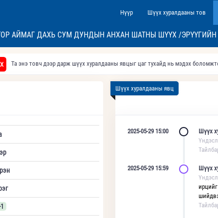
Нүүр
Шүүх хуралдааны тов
ОР АЙМАГ ДАХЬ СУМ ДУНДЫН АНХАН ШАТНЫ ШҮҮХ /ЭРҮҮГИЙН
Та энэ товч дээр дарж шүүх хуралдааны явцыг цаг тухайд нь мэдэх боломж
Х
Шүүх хуралдааны явц
2025-05-29 15:00
Шүүх х
а
Үндэсл
Тайлба
эр
2025-05-29 15:59
Шүүх х
рэн
Үндэсл
ирцийг
рэг
шийдвэ
Тайлба
-1