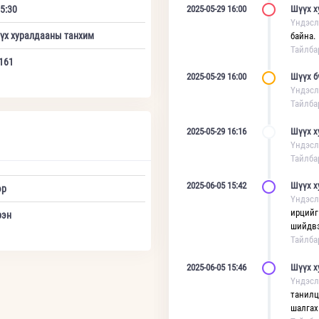
5:30
2025-05-29 16:00
Шүүх х
Үндэсл
үх хуралдааны танхим
байна.
Тайлба
161
2025-05-29 16:00
Шүүх б
Үндэсл
Тайлба
2025-05-29 16:16
Шүүх х
Үндэсл
Тайлба
2025-06-05 15:42
Шүүх х
эр
Үндэсл
ирцийг
рэн
шийдвэ
Тайлба
2025-06-05 15:46
Шүүх х
Үндэсл
танилц
шалгах 