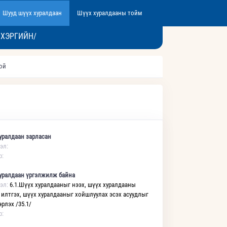
Шууд шүүх хуралдаан
Шүүх хуралдааны тойм
 ХЭРГИЙН/
той
уралдаан зарласан
эл:
р:
уралдаан үргэлжилж байна
эл:
6.1.Шүүх хуралдааныг нээх, шүүх хуралдааны
 илтгэх, шүүх хуралдааныг хойшлуулах эсэх асуудлыг
рлэх /35.1/
р: