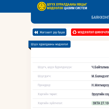
БАЯНХОНГ
Жагсаалт руу буцах
МЭДЭЭЛЭЛ ШИНЭЧЛЭ
Шүүх хуралдааны мэдээлэл
Шүүгч, шүүх бүрэлдэхүүн:
Ч.Байгалма
Шүүгдэгч:
М.Баяндэлг
Прокурор:
Н.Мягмарсү
Хэргийн төрөл:
Эрүүгийн хэ
Хэргийн зүйлчлэл:
ЭХТА 27.10