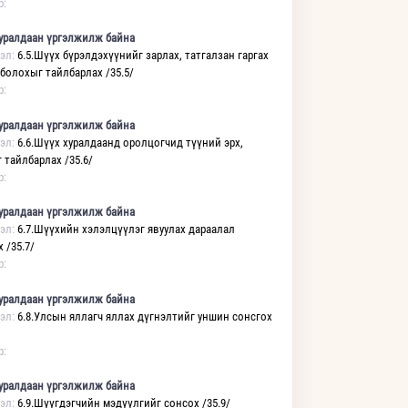
р:
уралдаан үргэлжилж байна
эл:
6.5.Шүүх бүрэлдэхүүнийг зарлах, татгалзан гаргах
 болохыг тайлбарлах /35.5/
р:
уралдаан үргэлжилж байна
эл:
6.6.Шүүх хуралдаанд оролцогчид түүний эрх,
 тайлбарлах /35.6/
р:
уралдаан үргэлжилж байна
эл:
6.7.Шүүхийн хэлэлцүүлэг явуулах дараалал
 /35.7/
р:
уралдаан үргэлжилж байна
эл:
6.8.Улсын яллагч яллах дүгнэлтийг уншин сонсгох
р:
уралдаан үргэлжилж байна
эл:
6.9.Шүүгдэгчийн мэдүүлгийг сонсох /35.9/