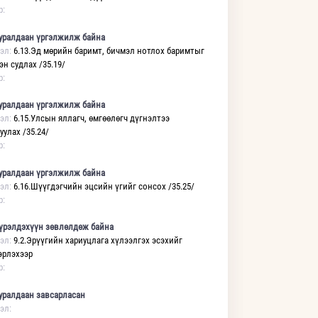
р:
уралдаан үргэлжилж байна
эл:
6.13.Эд мөрийн баримт, бичмэл нотлох баримтыг
н судлах /35.19/
р:
уралдаан үргэлжилж байна
эл:
6.15.Улсын яллагч, өмгөөлөгч дүгнэлтээ
уулах /35.24/
р:
уралдаан үргэлжилж байна
эл:
6.16.Шүүгдэгчийн эцсийн үгийг сонсох /35.25/
р:
үрэлдэхүүн зөвлөлдөж байна
эл:
9.2.Эрүүгийн хариуцлага хүлээлгэх эсэхийг
рлэхээр
р:
уралдаан завсарласан
эл: