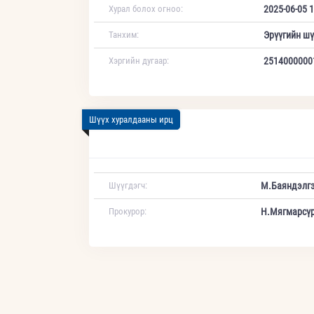
Хурал болох огноо:
2025-06-05 1
Танхим:
Эрүүгийн шү
Хэргийн дугаар:
2514000000
Шүүх хуралдааны ирц
Шүүгдэгч:
М.Баяндэлг
Прокурор:
Н.Мягмарсү