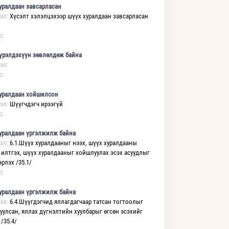
уралдаан завсарласан
эл:
Хүсэлт хэлэлцэхээр шүүх хуралдаан завсарласан
р:
үрэлдэхүүн зөвлөлдөж байна
эл:
р:
уралдаан хойшилсон
эл:
Шүүгчдэгч ирээгүй
р:
уралдаан үргэлжилж байна
эл:
6.1.Шүүх хуралдааныг нээх, шүүх хуралдааны
 илтгэх, шүүх хуралдааныг хойшлуулах эсэх асуудлыг
рлэх /35.1/
р:
уралдаан үргэлжилж байна
эл:
6.4.Шүүгдэгчид яллагдагчаар татсан тогтоолыг
уулсан, яллах дүгнэлтийн хуулбарыг өгсөн эсэхийг
/35.4/