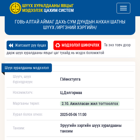
Toggle nav
ГОВЬ-АЛТАЙ АЙМАГ ДАХЬ СУМ ДУНДЫН АНХАН ШАТНЫ
ШҮҮХ /ИРГЭНИЙ ХЭРГИЙН/
Та энэ товч дээр
Жагсаалт руу буцах
МЭДЭЭЛЭЛ ШИНЭЧЛЭХ
дарж шүүх хуралдааны явцыг цаг тухайд нь мэдэх боломжтой
Шүүх хуралдааны мэдээлэл
Шүүгч, шүүх
Г.Мөнхтулга
бүрэлдэхүүн:
Нэхэмжлэгч:
Ц.Дэлгэрмаа
Маргааны төрөл:
2.10. Ажилласан жил тогтоолгох
Хурал болох огноо:
2025-05-06 11:00
Эрүүгийн хэргийн шүүх хуралдааны
Танхим:
танхим