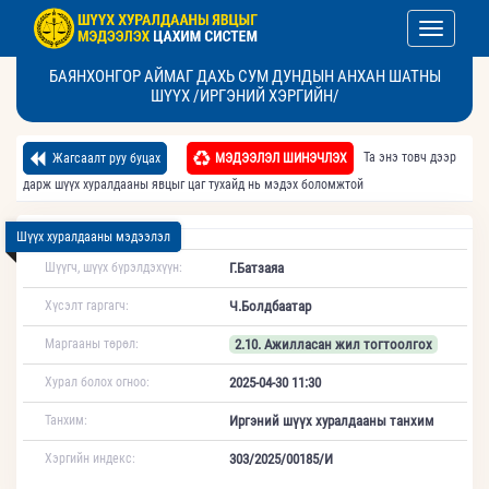
Toggle nav
БАЯНХОНГОР АЙМАГ ДАХЬ СУМ ДУНДЫН АНХАН ШАТНЫ
ШҮҮХ /ИРГЭНИЙ ХЭРГИЙН/
Та энэ товч дээр
Жагсаалт руу буцах
МЭДЭЭЛЭЛ ШИНЭЧЛЭХ
дарж шүүх хуралдааны явцыг цаг тухайд нь мэдэх боломжтой
Шүүх хуралдааны мэдээлэл
Шүүгч, шүүх бүрэлдэхүүн:
Г.Батзаяа
Хүсэлт гаргагч:
Ч.Болдбаатар
Маргааны төрөл:
2.10. Ажилласан жил тогтоолгох
Хурал болох огноо:
2025-04-30 11:30
Танхим:
Иргэний шүүх хуралдааны танхим
Хэргийн индекс:
303/2025/00185/И