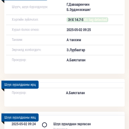
Г.Давааренчин
Шүүгч, шүүх бүрэлдэхүүн:
Б.Эрдэнэхишиг
Хэргийн зүйлчлэл:
ЗтХ 14.7-5
nfc tag detected
Хурал болох огноо:
2025-05-02 09:25
Танхим:
А танхим
Зөрчилд холбогдогч:
З.Луубаатар
Прокурор:
А.Баясгалан
Шүүх хуралдааны ирц
Прокурор:
А.Баясгалан
Шүүх хуралдааны явц
2025-05-02 09:24
Шүүх хуралдаан зарласан