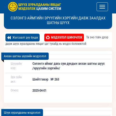
Toggle nav
СЭЛЭНГЭ АЙМГИЙН ЭРҮҮГИЙН ХЭРГИЙН ДАВЖ ЗААЛДАХ
ШАТНЫ ШҮҮХ
Та энэ товч дээр
Жагсаалт руу буцах
МЭДЭЭЛЭЛ ШИНЭЧЛЭХ
дарж шүүх хуралдааны явцыг цаг тухайд нь мэдэх боломжтой
Анхан шатны шүүхийн мэдээлэл
Сэлэнгэ аймаг дахь сум дундын анхан шатны шүүх
Шүүхийн
нэр:
/эрүүгийн хэргийн/
Эрх зүйн
Шийтгэвэр № 263
акт:
Огноо:
2025-04-01
Шүүх хуралдааны мэдээлэл