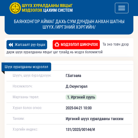
Toggle nav
БАЯНХОНГОР АЙМАГ ДАХЬ СУМ ДУНДЫН АНХАН ШАТНЫ
ШҮҮХ /ИРГЭНИЙ ХЭРГИЙН/
Та энэ товч дээр
Жагсаалт руу буцах
МЭДЭЭЛЭЛ ШИНЭЧЛЭХ
дарж шүүх хуралдааны явцыг цаг тухайд нь мэдэх боломжтой
Шүүх хуралдааны мэдээлэл
Шүүгч, шүүх бүрэлдэхүүн:
Г.Батзаяа
Нэхэмжлэгч:
Д.Оюунгэрэл
Маргааны төрөл:
1. Иргэний хууль
Хурал болох огноо:
2025-04-21 10:00
Танхим:
Иргэний шүүх хуралдааны танхим
Хэргийн индекс:
131/2025/00144/И