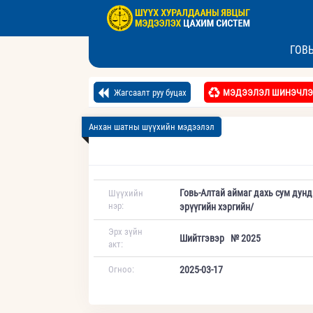
ГОВ
Жагсаалт руу буцах
МЭДЭЭЛЭЛ ШИНЭЧЛЭ
Анхан шатны шүүхийн мэдээлэл
Говь-Алтай аймаг дахь сум дун
Шүүхийн
нэр:
эрүүгийн хэргийн/
Эрх зүйн
Шийтгэвэр № 2025
акт:
Огноо:
2025-03-17