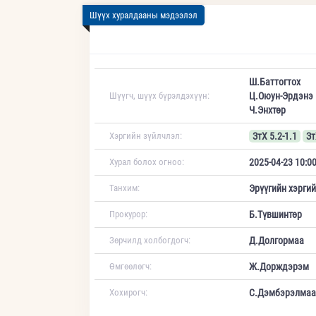
Шүүх хуралдааны мэдээлэл
Ш.Баттогтох
Шүүгч, шүүх бүрэлдэхүүн:
Ц.Оюун-Эрдэнэ
Ч.Энхтөр
Хэргийн зүйлчлэл:
ЗтХ 5.2-1.1
Зт
Хурал болох огноо:
2025-04-23 10:0
Танхим:
Эрүүгийн хэрги
Прокурор:
Б.Түвшинтөр
Зөрчилд холбогдогч:
Д.Долгормаа
Өмгөөлөгч:
Ж.Дорждэрэм
Хохирогч:
С.Дэмбэрэлмаа