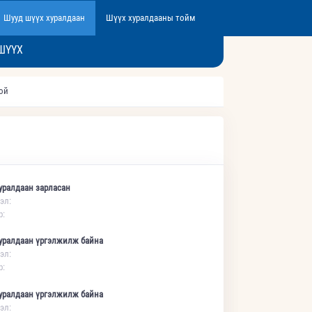
Шууд шүүх хуралдаан
Шүүх хуралдааны тойм
ШҮҮХ
той
уралдаан зарласан
эл:
р:
уралдаан үргэлжилж байна
эл:
р:
уралдаан үргэлжилж байна
эл: