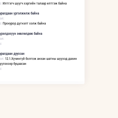
р:
Илтгэгч шүүгч хэргийн талаар илтгэж байна
уралдаан үргэлжилж байна
эл:
р:
Прокурор дүгнэлт хэлж байна
үрэлдэхүүн зөвлөлдөж байна
эл:
р:
уралдаан дууссан
эл:
12.1.Хүчингүй болгож анхан шатны шүүхэд дахин
үүлэхээр буцаасан
р: