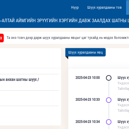
Нүүр
Шүүх хуралдааны тов
Ь-АЛТАЙ АЙМГИЙН ЭРҮҮГИЙН ХЭРГИЙН ДАВЖ ЗААЛДАХ ШАТНЫ 
Та энэ товч дээр дарж шүүх хуралдааны явцыг цаг тухайд нь мэдэх боломж
Х
Шүүх хуралдааны явц
2025-04-23 10:00
Шүүх х
дын анхан шатны шүүх /
Үндэсл
Тайлба
2025-04-23 10:33
Шүүх х
Үндэсл
Тайлба
2025-04-23 10:34
Шүүх х
Үндэсл