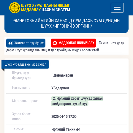
Toggle nav
ӨМНӨГОВЬ АЙМГИЙН ХАНБОГД СУМ ДАХЬ СУМ ДУНДЫН
ШҮҮХ /ИРГЭНИЙ ХЭРГИЙН/
Та энэ товч дээр
Жагсаалт руу буцах
МЭДЭЭЛЭЛ ШИНЭЧЛЭХ
дарж шүүх хуралдааны явцыг цаг тухайд нь мэдэх боломжтой
Шүүх хуралдааны мэдээлэл
Шүүгч, шүүх
Г.Даваанаран
бүрэлдэхүүн:
Нэхэмжлэгч:
У.Бадарчин
2. Иргэний хэрэг шүүхэд хянан
Маргааны төрөл:
шийдвэрлэх тухай хуу
Хурал болох
2025-04-15 17:00
огноо:
Танхим:
Иргэний танхим-1