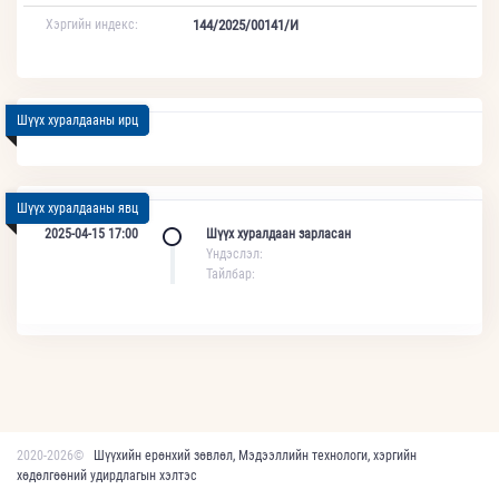
Хэргийн индекс:
144/2025/00141/И
Шүүх хуралдааны ирц
Шүүх хуралдааны явц
2025-04-15 17:00
Шүүх хуралдаан зарласан
Үндэслэл:
Тайлбар:
2020-2026©
Шүүхийн ерөнхий зөвлөл, Мэдээллийн технологи, хэргийн
хөдөлгөөний удирдлагын хэлтэс