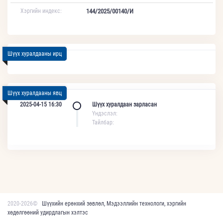
Хэргийн индекс:
144/2025/00140/И
Шүүх хуралдааны ирц
Шүүх хуралдааны явц
2025-04-15 16:30
Шүүх хуралдаан зарласан
Үндэслэл:
Тайлбар:
2020-2026©
Шүүхийн ерөнхий зөвлөл, Мэдээллийн технологи, хэргийн
хөдөлгөөний удирдлагын хэлтэс