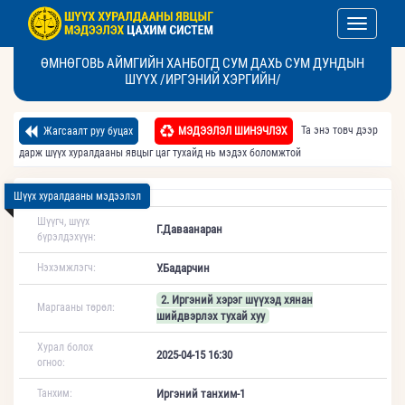
Toggle nav
ӨМНӨГОВЬ АЙМГИЙН ХАНБОГД СУМ ДАХЬ СУМ ДУНДЫН
ШҮҮХ /ИРГЭНИЙ ХЭРГИЙН/
Та энэ товч дээр
Жагсаалт руу буцах
МЭДЭЭЛЭЛ ШИНЭЧЛЭХ
дарж шүүх хуралдааны явцыг цаг тухайд нь мэдэх боломжтой
Шүүх хуралдааны мэдээлэл
Шүүгч, шүүх
Г.Даваанаран
бүрэлдэхүүн:
Нэхэмжлэгч:
У.Бадарчин
2. Иргэний хэрэг шүүхэд хянан
Маргааны төрөл:
шийдвэрлэх тухай хуу
Хурал болох
2025-04-15 16:30
огноо:
Танхим:
Иргэний танхим-1