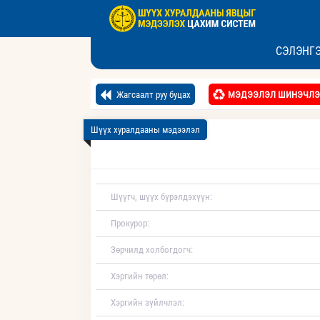
СЭЛЭНГЭ
Жагсаалт руу буцах
МЭДЭЭЛЭЛ ШИНЭЧЛЭ
Шүүх хуралдааны мэдээлэл
Шүүгч, шүүх бүрэлдэхүүн:
Прокурор:
Зөрчилд холбогдогч:
Хэргийн төрөл:
Хэргийн зүйлчлэл: