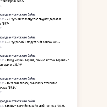
 тайлбарлах /35.6/
р:
уралдаан үргэлжилж байна
эл:
6.7.Шүүхийн хэлэлцүүлэг явуулах дараалал
 /35.7/
р:
уралдаан үргэлжилж байна
эл:
6.9.Шүүгдэгчийн мэдүүлгийг сонсох /35.9/
р:
уралдаан үргэлжилж байна
эл:
6.13.Эд мөрийн баримт, бичмэл нотлох баримтыг
н судлах /35.19/
р:
уралдаан үргэлжилж байна
эл:
6.15.Улсын яллагч, өмгөөлөгч дүгнэлтээ
уулах /35.24/
р:
уралдаан үргэлжилж байна
эл:
6.16.Шүүгдэгчийн эцсийн үгийг сонсох /35.25/