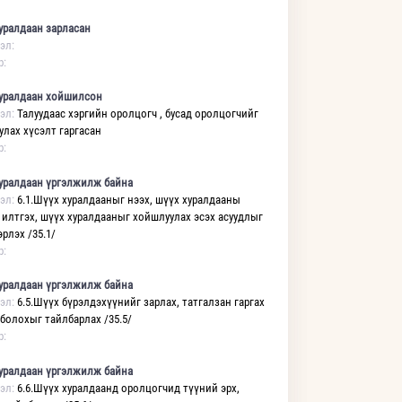
уралдаан зарласан
эл:
р:
уралдаан хойшилсон
эл:
Талуудаас хэргийн оролцогч , бусад оролцогчийг
улах хүсэлт гаргасан
р:
уралдаан үргэлжилж байна
эл:
6.1.Шүүх хуралдааныг нээх, шүүх хуралдааны
 илтгэх, шүүх хуралдааныг хойшлуулах эсэх асуудлыг
рлэх /35.1/
р:
уралдаан үргэлжилж байна
эл:
6.5.Шүүх бүрэлдэхүүнийг зарлах, татгалзан гаргах
 болохыг тайлбарлах /35.5/
р:
уралдаан үргэлжилж байна
эл:
6.6.Шүүх хуралдаанд оролцогчид түүний эрх,