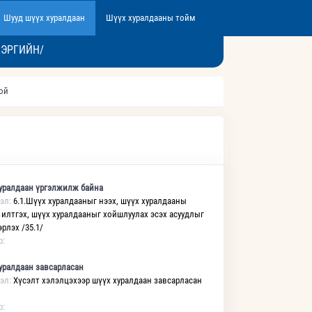
Шууд шүүх хуралдаан
Шүүх хуралдааны тойм
ХЭРГИЙН/
той
уралдаан үргэлжилж байна
эл:
6.1.Шүүх хуралдааныг нээх, шүүх хуралдааны
 илтгэх, шүүх хуралдааныг хойшлуулах эсэх асуудлыг
рлэх /35.1/
р:
уралдаан завсарласан
эл:
Хүсэлт хэлэлцэхээр шүүх хуралдаан завсарласан
р: