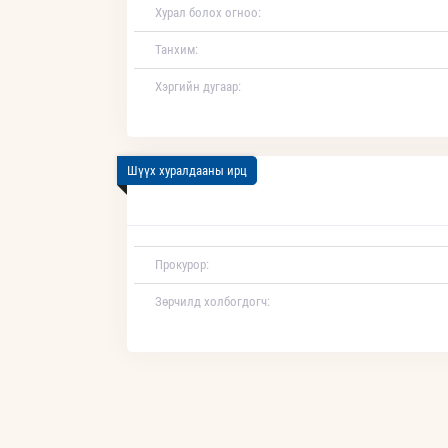
Хурал болох огноо:
Танхим:
Хэргийн дугаар:
Шүүх хуралдааны ирц
Прокурор:
Зөрчилд холбогдогч: