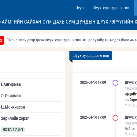
Нүүр
Шүүх хуралдааны тов
 АЙМГИЙН САЙХАН СУМ ДАХЬ СУМ ДУНДЫН ШҮҮХ /ЭРҮҮГИЙН 
Та энэ товч дээр дарж шүүх хуралдааны явцыг цаг тухайд нь мэдэх боломж
Х
Шүүх хуралдааны явц
2025-04-14 17:09
Шүүх х
Г.Алгирмаа
Үндэсл
ирцийг
Л.Очирмаа
шийдвэ
Тайлба
Ц.Мөнхнасан
2025-04-14 17:09
Шүүх х
Зөрчлийн хэрэг
Үндэсл
байна.
ЭХТА 17.5-1
Тайлба