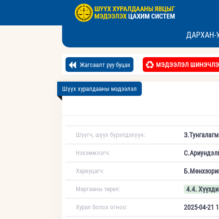
ДАРХАН-
Жагсаалт руу буцах
МЭДЭЭЛЭЛ ШИНЭЧЛЭ
Шүүх хуралдааны мэдээлэл
Шүүгч, шүүх бүрэлдэхүүн:
З.Тунгалагм
Нэхэмжлэгч:
С.Ариундэл
Хариуцагч:
Б.Мөнхзори
Маргааны төрөл:
4.4. Хүүхди
Хурал болох огноо:
2025-04-21 1