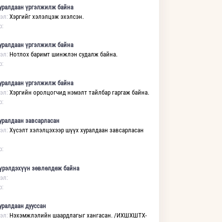
уралдаан үргэлжилж байна
эл:
Хэргийг хэлэлцэж эхэлсэн.
р:
уралдаан үргэлжилж байна
эл:
Нотлох баримт шинжлэн судалж байна.
р:
уралдаан үргэлжилж байна
эл:
Хэргийн оролцогчид нэмэлт тайлбар гаргаж байна.
р:
уралдаан завсарласан
эл:
Хүсэлт хэлэлцэхээр шүүх хуралдаан завсарласан
р:
үрэлдэхүүн зөвлөлдөж байна
эл:
р:
уралдаан дууссан
эл:
Нэхэмжлэлийн шаардлагыг хангасан. /ИХШХШТХ-