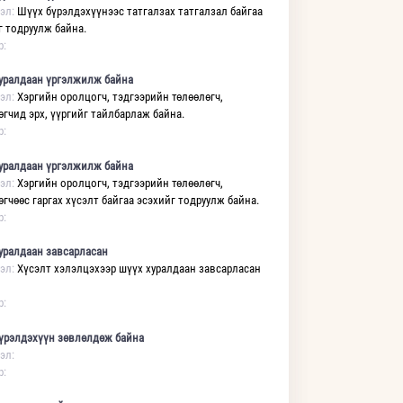
эл:
Шүүх бүрэлдэхүүнээс татгалзах татгалзал байгаа
г тодруулж байна.
р:
уралдаан үргэлжилж байна
эл:
Хэргийн оролцогч, тэдгээрийн төлөөлөгч,
өгчид эрх, үүргийг тайлбарлаж байна.
р:
уралдаан үргэлжилж байна
эл:
Хэргийн оролцогч, тэдгээрийн төлөөлөгч,
өгчөөс гаргах хүсэлт байгаа эсэхийг тодруулж байна.
р:
уралдаан завсарласан
эл:
Хүсэлт хэлэлцэхээр шүүх хуралдаан завсарласан
р:
үрэлдэхүүн зөвлөлдөж байна
эл:
р: