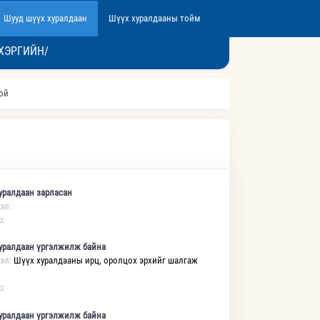
Шууд шүүх хуралдаан
Шүүх хуралдааны тойм
ХЭРГИЙН/
той
уралдаан зарласан
эл:
р:
уралдаан үргэлжилж байна
эл:
Шүүх хуралдааны ирц, оролцох эрхийг шалгаж
р:
уралдаан үргэлжилж байна