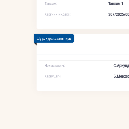
Танхим:
Танхим 1
Хэргийн индекс:
307/2025/0
Шүүх хуралдааны ирц
Нэхэмжлэгч:
С.Ариунд
Хариуцагч:
Б.Мөнхз