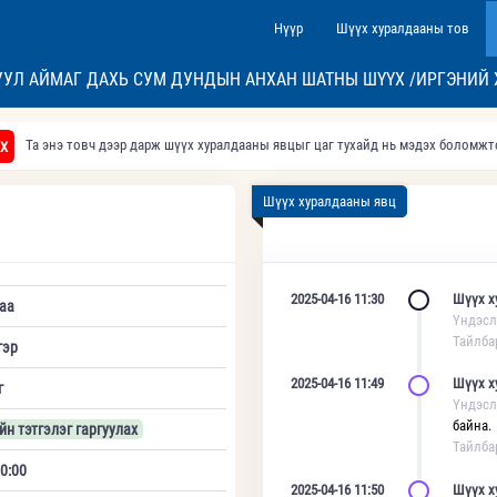
Нүүр
Шүүх хуралдааны тов
УУЛ АЙМАГ ДАХЬ СУМ ДУНДЫН АНХАН ШАТНЫ ШҮҮХ /ИРГЭНИЙ 
Та энэ товч дээр дарж шүүх хуралдааны явцыг цаг тухайд нь мэдэх боломж
Х
Шүүх хуралдааны явц
2025-04-16 11:30
Шүүх х
аа
Үндэсл
Тайлба
гэр
2025-04-16 11:49
Шүүх х
г
Үндэсл
байна.
йн тэтгэлэг гаргуулах
Тайлба
0:00
2025-04-16 11:50
Шүүх х