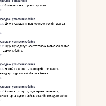
уралдаан хойшилсон
эл:
Өмгөөлөгч авах хүсэлт гаргасан
р:
уралдаан үргэлжилж байна
эл:
Шүүх хуралдааны ирц, оролцох эрхийг шалгаж
р:
уралдаан үргэлжилж байна
эл:
Шүүх бүрэлдэхүүнээс татгалзах татгалзал байгаа
г тодруулж байна.
р:
уралдаан үргэлжилж байна
эл:
Хэргийн оролцогч, тэдгээрийн төлөөлөгч,
өгчид эрх, үүргийг тайлбарлаж байна.
р:
уралдаан үргэлжилж байна
эл:
Хэргийн оролцогч, тэдгээрийн төлөөлөгч,
өгчөөс гаргах хүсэлт байгаа эсэхийг тодруулж байна.
р: